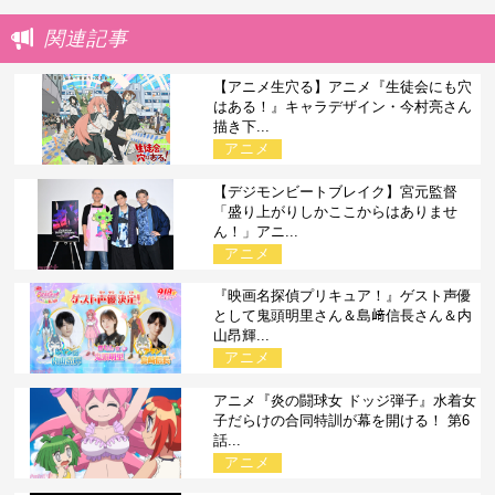
関連記事
【アニメ生穴る】アニメ『生徒会にも穴
はある！』キャラデザイン・今村亮さん
描き下...
アニメ
【デジモンビートブレイク】宮元監督
「盛り上がりしかここからはありませ
ん！」アニ...
アニメ
『映画名探偵プリキュア！』ゲスト声優
として鬼頭明里さん＆島﨑信長さん＆内
山昂輝...
アニメ
アニメ『炎の闘球女 ドッジ弾子』水着女
子だらけの合同特訓が幕を開ける！ 第6
話...
アニメ