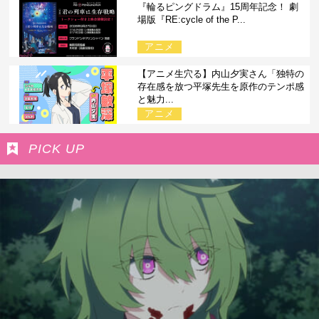
『輪るピングドラム』15周年記念！ 劇
場版『RE:cycle of the P...
アニメ
【アニメ生穴る】内山夕実さん「独特の
存在感を放つ平塚先生を原作のテンポ感
と魅力...
アニメ
PICK UP