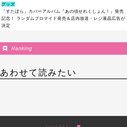
グッズ
「すたぽら」カバーアルバム『あの頃せれくしょん！』発売
記念！ ランダムブロマイド発売＆店内放送・レジ液晶広告が
決定
Ranking
あわせて読みたい