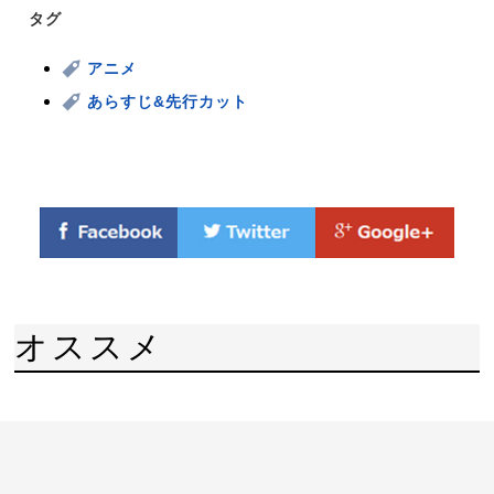
タグ
アニメ
あらすじ&先行カット
オススメ