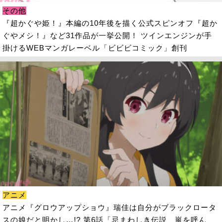
その他
『超かぐや姫！』本編の10年後を描く公式スピンオフ『超か
ぐやメシ！』など31作品が一挙公開！ ツインエンジンが手
掛けるWEBマンガレーベル「ビビビコミック」創刊
アニメ
アニメ『グロウアップショウ』瑞佳は自分がブラックロータ
スの娘だと明かし…!? 第6話「忌まわしき伝説、嵐を呼ん