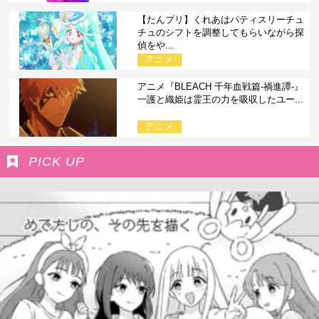
【たんプリ】くれあはパティスリーチュ
チュのシフトを調整してもらいながら探
偵をや...
アニメ
アニメ『BLEACH 千年血戦篇-禍進譚-』
一護と織姫は霊王の力を吸収したユー...
アニメ
PICK UP