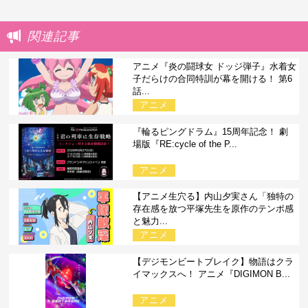
関連記事
アニメ『炎の闘球女 ドッジ弾子』水着女
子だらけの合同特訓が幕を開ける！ 第6
話...
アニメ
『輪るピングドラム』15周年記念！ 劇
場版『RE:cycle of the P...
アニメ
【アニメ生穴る】内山夕実さん「独特の
存在感を放つ平塚先生を原作のテンポ感
と魅力...
アニメ
【デジモンビートブレイク】物語はクラ
イマックスへ！ アニメ『DIGIMON B...
アニメ