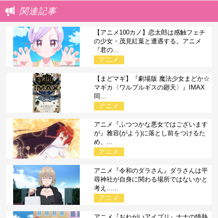
関連記事
【アニメ100カノ】恋太郎は感触フェチ
の少女・茂見紅葉と遭遇する。アニメ
『君の...
アニメ
【まどマギ】『劇場版 魔法少女まどか☆
マギカ〈ワルプルギスの廻天〉』IMAX
同...
アニメ
アニメ『ふつつかな悪女ではございます
が』雅容(がよう)に落とし前をつけるた
め、...
アニメ
アニメ『令和のダラさん』ダラさんは平
尋神社が自身に関わる場所ではないかと
考え…...
アニメ
アニメ『おねがいアイプリ』ナナの情熱