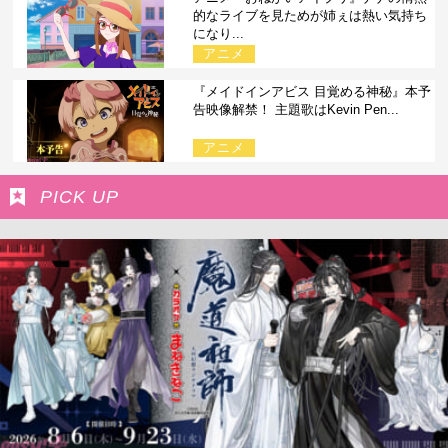
的なライブを見ためが姉ぇは熱い気持ち
になり...
アニメ
『メイドインアビス 目覚める神秘』本予
告映像解禁！ 主題歌はKevin Pen...
アニメ
PICK UP