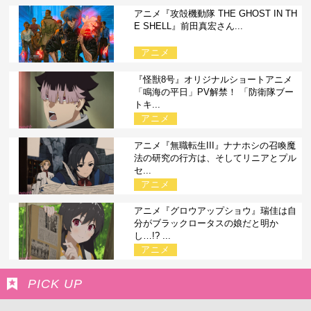
アニメ『攻殻機動隊 THE GHOST IN TH
E SHELL』前田真宏さん...
アニメ
『怪獣8号』オリジナルショートアニメ
「鳴海の平日」PV解禁！ 「防衛隊ブー
トキ...
アニメ
アニメ『無職転生III』ナナホシの召喚魔
法の研究の行方は、そしてリニアとプル
セ...
アニメ
アニメ『グロウアップショウ』瑞佳は自
分がブラックロータスの娘だと明か
し…!? ...
アニメ
PICK UP