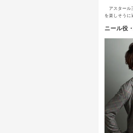
アスタール王
を楽しそうに
ニール役