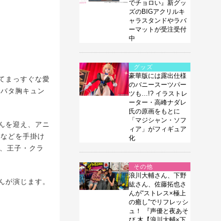
でチョロい』新グッ
ズのBIGアクリルキ
ャラスタンドやラバ
ーマットが受注受付
中
グッズ
豪華版には露出仕様
てまっすぐな愛
のバニースーツパー
タバタ胸キュン
ツも…!? イラストレ
ーター・高峰ナダレ
氏の原画をもとに
「マジシャン・ソフ
んを迎え、アニ
ィア」がフィギュア
」などを手掛け
化
ん、王子・クラ
その他
浪川大輔さん、下野
んが演じます。
紘さん、佐藤拓也さ
んが“ストレス×極上
の癒し”でリフレッシ
ュ！ 『声優と夜あそ
び 木【浪川大輔×下