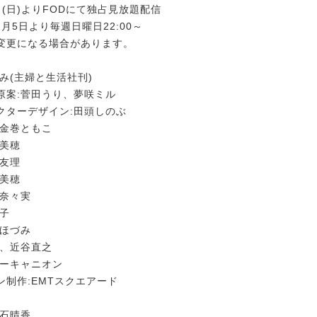
5日(日)よりFODにて独占見放題配信
年1月5日より毎週日曜日22:00～
変更になる場合があります。
み(主婦と生活社刊)
原案:菅田うり、夢咲ミル
クターデザイン:田頭しのぶ
:金巻ともこ
上美穂
南友理
中美穂
脇奈々実
桂子
田ほづみ
き、近谷直之
ニーキャニオン
ン制作:EMTスクエアード
白石晴香