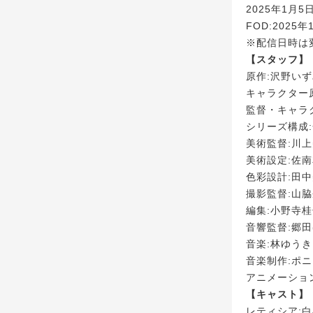
2025年1月
FOD:2025
※配信日時は
【スタッフ】
原作:沢野いず
キャラクター
監督・キャラ
シリーズ構成
美術監督:川
美術設定:佐
色彩設計:田
撮影監督:山
編集:小野寺
音響監督:郷
音楽:林ゆう
音楽制作:ポ
アニメーショ
【キャスト】
レティシア: