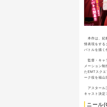
本作は、妃教
情表現をする
バトルを描く
監督・キャラ
メーション制
たEMTスク
ーク役を福山
アスタール王
キャスト決定
ニール(