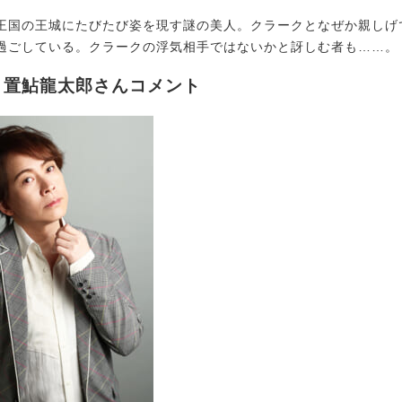
国の王城にたびたび姿を現す謎の美人。クラークとなぜか親しげ
過ごしている。クラークの浮気相手ではないかと訝しむ者も……。
・置鮎龍太郎さんコメント