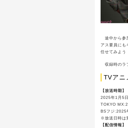
途中から参加
アス要員にも
任せてみよう
収録時のラフ
TVア
【放送時期】
2025年1月
TOKYO MX
BSフジ:202
※放送日時は
【配信情報】