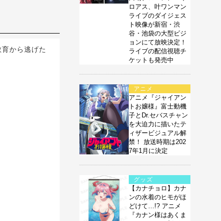
ロアス、叶ワンマン
ライブのダイジェス
ト映像が新宿・渋
谷・池袋の大型ビジ
ョンにて放映決定！
妃教育から逃げた
ライブの配信視聴チ
ケットも発売中
アニメ
アニメ『ジャイアン
トお嬢様』富士動機
子とDr.セバスチャン
を大迫力に描いたテ
ィザービジュアル解
禁！ 放送時期は202
7年1月に決定
グッズ
【カナチョロ】カナ
ンの水着のヒモがほ
どけて…!? アニメ
『カナン様はあくま