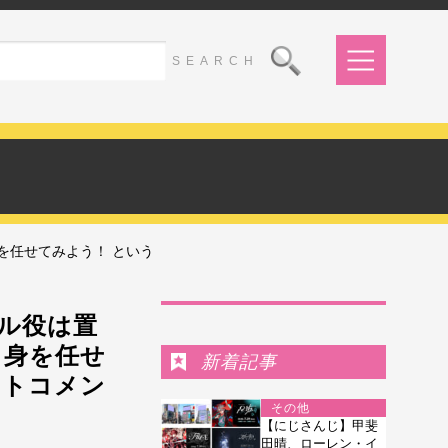
を任せてみよう！ という
Ranking
ル役は置
、身を任せ
新着記事
ストコメン
その他
【にじさんじ】甲斐
田晴、ローレン・イ