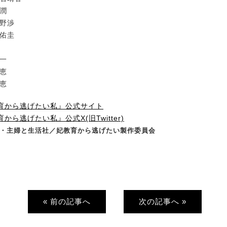
山潤
多野渉
藤佑圭
隼一
未恵
里恵
育から逃げたい私』公式サイト
から逃げたい私』公式X(旧Twitter)
ずみ・主婦と生活社／妃教育から逃げたい製作委員会
« 前の記事へ
次の記事へ »