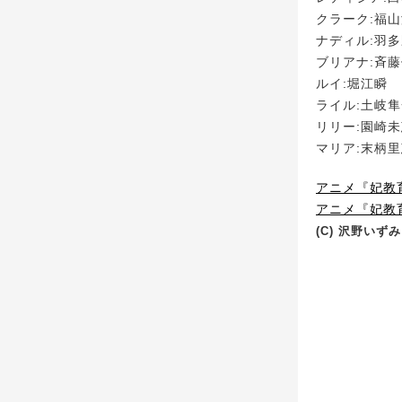
クラーク:福
ナディル:羽
ブリアナ:斉
ルイ:堀江瞬
ライル:土岐
リリー:園崎
マリア:末柄
アニメ『妃教
アニメ『妃教育
(C) 沢野い