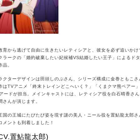
育から逃げて自由に生きたいレティシアと、彼女を必ず追いかけ
クラークの「婚約破棄したい妃候補VS結婚したい王子」によるド
作品。
クターデザインは田頭しのぶさん、シリーズ構成に金巻ともこさ
作はTVアニメ「終末トレインどこへいく？」「くまクマ熊ベアー
エアードが担当。メインキャストには、レティシア役を白石晴香さ
潤さんが演じます。
国の王城にたびたび姿を現す謎の美人・ニール役を置鮎龍太郎さ
コメントも到着しました！
CV.置鮎龍太郎)