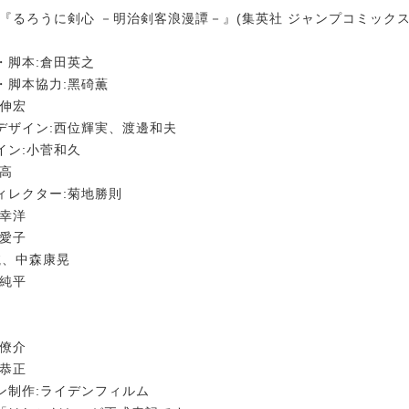
宏『るろうに剣心 －明治剣客浪漫譚－』(集英社 ジャンプコミックス
・脚本:倉田英之
・脚本協力:黑碕薫
月伸宏
デザイン:西位輝実、渡邊和夫
イン:小菅和久
吉高
ィレクター:菊地勝則
藤幸洋
原愛子
永航、中森康晃
津純平
谷僚介
山恭正
ン制作:ライデンフィルム