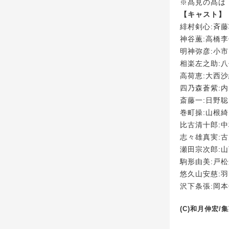
※髙見の髙は
【キャスト】
緋村剣心:斉
神谷薫:高橋
明神弥彦:小
相楽左之助:
高荷恵:大西
四乃森蒼紫:
斎藤一:日野聡
巻町操:山根綺
比古清十郎:
志々雄真実:
瀬田宗次郎:
駒形由美:戸
悠久山安慈:
沢下条張:岡
(C)和月伸宏