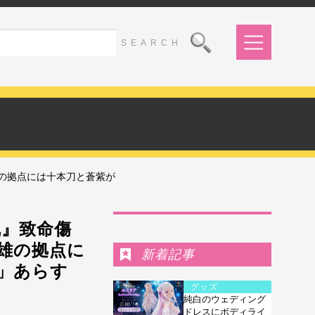
雄の拠点には十本刀と蒼紫が
Ranking
乱』致命傷
雄の拠点に
新着記事
」あらす
グッズ
純白のウェディング
ドレスにボディライ