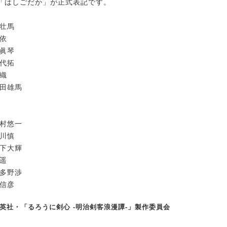
「はしごだか」が正式表記です。
藤壮馬
李依
市眞琴
八代拓
沙織
内田雄馬
中村悠一
古川慎
山下大輝
松遥
羽多野渉
本信彦
/集英社・「るろうに剣心 -明治剣客浪漫譚-」製作委員会