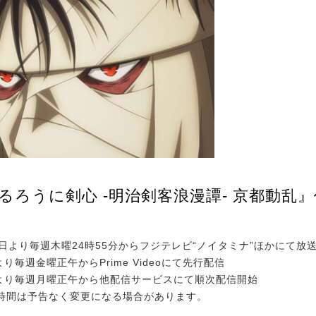
るろうに剣心 -明治剣客浪漫譚- 京都動乱
月3日より毎週木曜24時55分からフジテレビ“ノイタミナ”ほかにて放
より毎週金曜正午からPrime Videoにて先行配信
日より毎週月曜正午から他配信サービスにて順次配信開始
時間は予告なく変更になる場合があります。