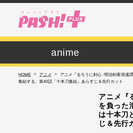
anime
>
>
HOME
アニメ
アニメ『るろうに剣心 -明治剣客浪漫
集結する。第40話「十本刀集結」あらすじ＆先行カット
アニメ『る
を負った
は十本刀
じ＆先行