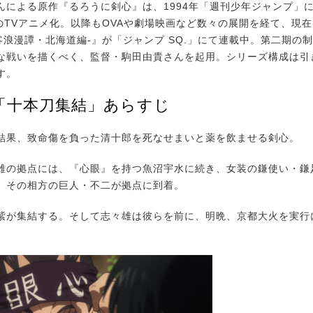
による原作『るろうに剣心』は、1994年「週刊少年ジャンプ」に
初のTVアニメ化。以降もOVAや劇場映画など数々の展開を経て、現
剣客浪漫譚・北海道編-』が「ジャンプ SQ.」にて連載中。第二期の
な戦いを描くべく、監督・駒田由貴さんを起用。シリーズ構成は引
す。
話「十本刀集結」あらすじ
果、致命傷を負った清十郎を死なせまいと薬を飲ませる剣心。
の拠点には、『心眼』を持つ魚沼宇水に続き、女装の鎌使い・鎌
、その相方の巨人・不二が拠点に到着。
が集結する。そして志々雄は彼らを前に、明晩、京都大火を実行