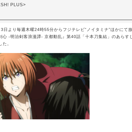
ASH! PLUS>
月3日より毎週木曜24時55分からフジテレビ“ノイタミナ”ほかにて
剣心 -明治剣客浪漫譚- 京都動乱』第40話「十本刀集結」のあらす
した。