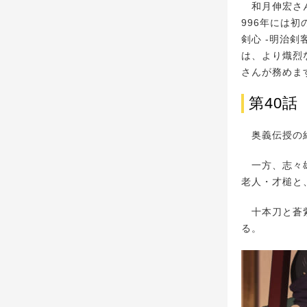
和月伸宏さん
996年には
剣心 -明治
は、より熾烈
さんが務めま
第40
奥義伝授の結
一方、志々雄
老人・才槌と
十本刀と蒼紫
る。