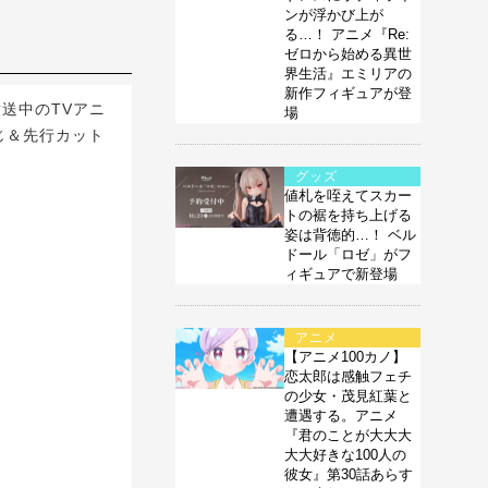
ンが浮かび上が
る…！ アニメ『Re:
ゼロから始める異世
界生活』エミリアの
新作フィギュアが登
放送中のTVアニ
場
じ＆先行カット
グッズ
値札を咥えてスカー
トの裾を持ち上げる
姿は背徳的…！ ベル
ドール「ロゼ」がフ
ィギュアで新登場
アニメ
【アニメ100カノ】
恋太郎は感触フェチ
の少女・茂見紅葉と
遭遇する。アニメ
『君のことが大大大
大大好きな100人の
彼女』第30話あらす