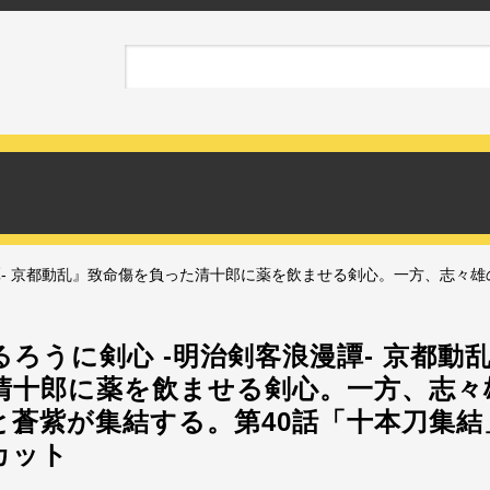
譚- 京都動乱』致命傷を負った清十郎に薬を飲ませる剣心。一方、志々
ろうに剣心 -明治剣客浪漫譚- 京都動
清十郎に薬を飲ませる剣心。一方、志々
と蒼紫が集結する。第40話「十本刀集結
カット