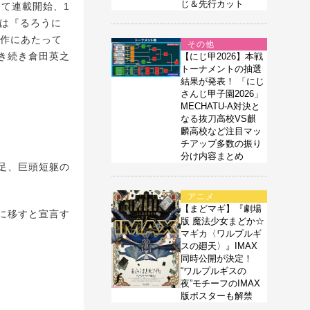
じ＆先行カット
て連載開始、1
在は『るろうに
制作にあたって
その他
き続き倉田英之
【にじ甲2026】本戦
トーナメントの抽選
結果が発表！ 「にじ
さんじ甲子園2026」
MECHATU-A対決と
なる抜刀高校VS麒
麟高校など注目マッ
チアップ多数の振り
分け内容まとめ
足、巨頭短躯の
アニメ
【まどマギ】『劇場
に移すと宣言す
版 魔法少女まどか☆
マギカ〈ワルプルギ
スの廻天〉』IMAX
同時公開が決定！
“ワルプルギスの
夜”モチーフのIMAX
版ポスターも解禁