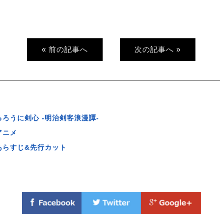
« 前の記事へ
次の記事へ »
るろうに剣心 -明治剣客浪漫譚-
アニメ
あらすじ&先行カット