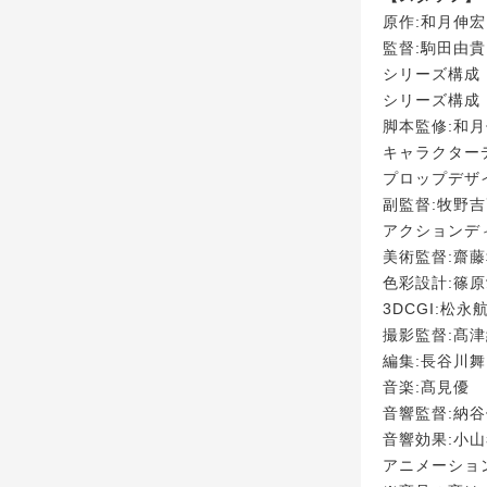
原作:和月伸
監督:駒田由貴
シリーズ構成
シリーズ構成
脚本監修:和
キャラクター
プロップデザ
副監督:牧野
アクションデ
美術監督:齋
色彩設計:篠
3DCGI:松
撮影監督:髙
編集:長谷川舞
音楽:髙見優
音響監督:納
音響効果:小
アニメーショ