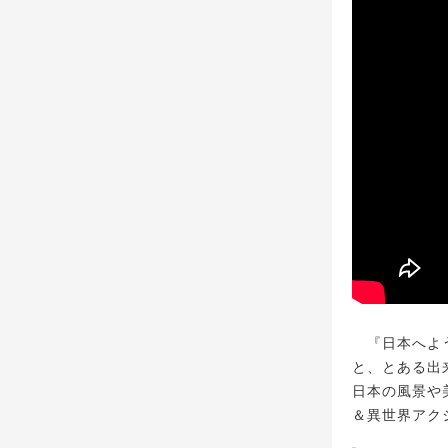
『日本へよう
と、とある出
日本の風景や
＆異世界アク