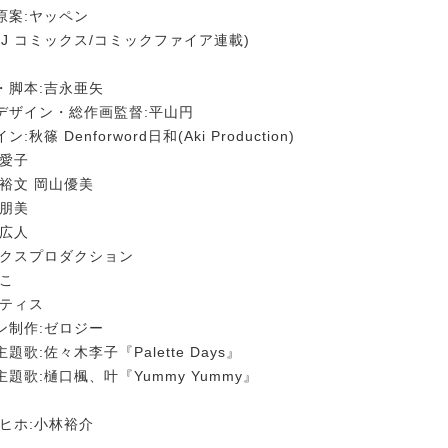
原案:ヤッペン
HJ コミックス/コミックファイア連載)
・脚本:吉永亜矢
デザイン・総作画監督:平山円
秋篠 Denforword日和(Aki Production)
山愛子
裕文 岡山優美
藤朋美
下広人
ックスプロダクション
なこ
ンティス
ン制作:ゼロジー
歌:佐々木李子『Palette Days』
題歌:樋口楓、叶『Yummy Yummy』
ヒホ:小林裕介