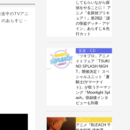
してもらいながら探
偵をやることに！ ア
ニメ『名探偵プリキ
て放送中のTVアニ
ュア！』第28話「謎
」のあらすじ・
の怪盗デッチ・アゲ
イン」あらすじ＆先
行カット
音楽・CD
「ツキプロ」アニメ
イトフェア「TSUKI
NO SPLASH NIGH
T」開催決定！ スペ
シャルユニット「夏
騎士(サマーナイ
ト)」が歌うテーマソ
ング『Moonlight Spl
ash』収録後インタ
ビューも到着
アニメ
アニメ『BLEACH 千