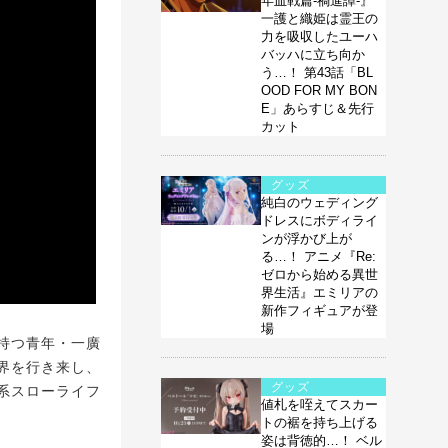
年血戦篇-禍進譚-』
一護と織姫は霊王の
力を吸収したユーハ
バッハに立ち向か
う…！ 第43話「BL
OOD FOR MY BON
E」あらすじ＆先行
カット
グッズ
純白のウェディング
ドレスにボディライ
ンが浮かび上が
る…！ アニメ『Re:
ゼロから始める異世
界生活』エミリアの
新作フィギュアが登
場
持つ青年・一廣
界を行き来し、
グッズ
系スローライフ
値札を咥えてスカー
トの裾を持ち上げる
姿は背徳的…！ ベル