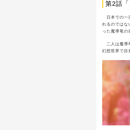
第2話
日本での一日
れるのではな
った魔導竜の
二人は魔導竜
幻想世界で目