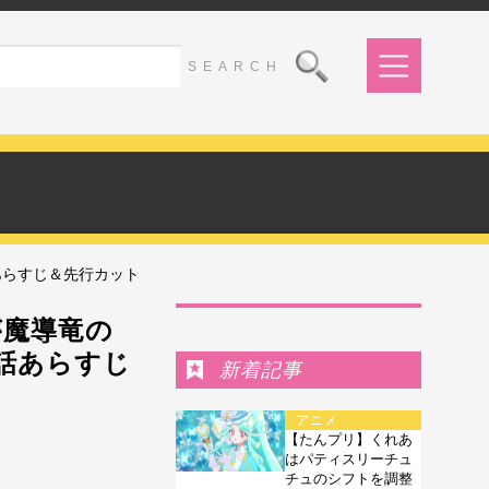
あらすじ＆先行カット
Ranking
が魔導竜の
2話あらすじ
新着記事
アニメ
【たんプリ】くれあ
はパティスリーチュ
チュのシフトを調整