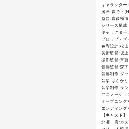
キャラクター
漫画:青乃下(
監督:喜多幡徹
シリーズ構成
キャラクター
プロップデザイン:
色彩設計:松
美術監督:坂上
撮影監督:斉
音響監督:森
音響制作:ダ
音楽:はらか
音楽制作:ラ
アニメーショ
オープニング主題
エンディング主
【キャスト】
北瀬一廣/カズ
マリー:本渡楓