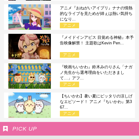
アニメ『おねがいアイプリ』ナナの情熱
的なライブを見ためが姉ぇは熱い気持ち
になり...
アニメ
『メイドインアビス 目覚める神秘』本予
告映像解禁！ 主題歌はKevin Pen...
アニメ
『映画ちいかわ』鈴木みのりさん「ナガ
ノ先生から選考理由をいただきまし
て…」アフ...
アニメ
【ちいかわ】暑い夏にピッタリの涼しげ
なエピソード！ アニメ『ちいかわ』第3
67...
アニメ
PICK UP