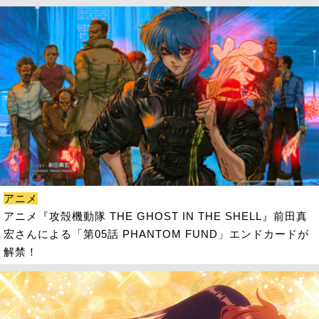
アニメ
アニメ『攻殻機動隊 THE GHOST IN THE SHELL』前田真
宏さんによる「第05話 PHANTOM FUND」エンドカードが
解禁！