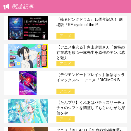
関連記事
『輪るピングドラム』15周年記念！ 劇
場版『RE:cycle of the P...
アニメ
【アニメ生穴る】内山夕実さん「独特の
存在感を放つ平塚先生を原作のテンポ感
と魅力...
アニメ
【デジモンビートブレイク】物語はクラ
イマックスへ！ アニメ『DIGIMON B...
アニメ
【たんプリ】くれあはパティスリーチュ
チュのシフトを調整してもらいながら探
偵をや...
アニメ
アニメ『BLEACH 千年血戦篇-禍進譚-』