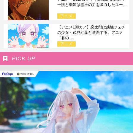
一護と織姫は霊王の力を吸収したユー...
アニメ
【アニメ100カノ】恋太郎は感触フェチ
の少女・茂見紅葉と遭遇する。アニメ
『君の...
アニメ
PICK UP