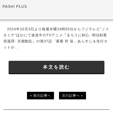
PASH! PLUS
2024年10月3日より毎週木曜24時55分からフジテレビ“ノイ
タミナ”ほかにて放送中のTVアニメ『るろうに剣心 -明治剣客
浪漫譚- 京都動乱』の第37話「蒼紫 対 翁」あらすじ＆先行カ
ットが...
本文を読む
« 前の記事へ
次の記事へ »