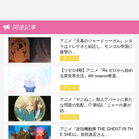
関連記事
アニメ『天幕のジャードゥーガル』シタ
ラはドレゲネと結託し、モンゴル帝国に
復讐の...
アニメ
【リゼロ4期】アニメ『Re:ゼロから始め
る異世界生活』4th season奪還...
アニメ
アニメ『ヤニねこ』獣人アパートに新た
な問題の気配…!? 第6話「ニャーの夏が
始...
アニメ
アニメ『攻殻機動隊 THE GHOST IN TH
E SHELL』前田真宏さん...