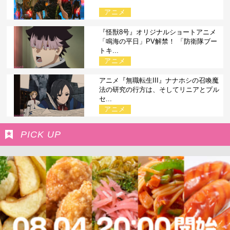
アニメ
『怪獣8号』オリジナルショートアニメ
「鳴海の平日」PV解禁！ 「防衛隊ブー
トキ...
アニメ
アニメ『無職転生III』ナナホシの召喚魔
法の研究の行方は、そしてリニアとプル
セ...
アニメ
PICK UP