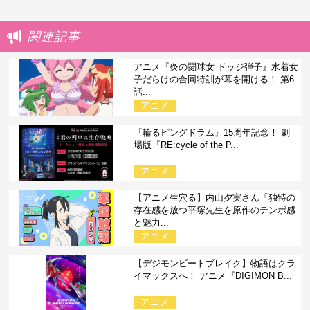
関連記事
アニメ『炎の闘球女 ドッジ弾子』水着女
子だらけの合同特訓が幕を開ける！ 第6
話...
アニメ
『輪るピングドラム』15周年記念！ 劇
場版『RE:cycle of the P...
アニメ
【アニメ生穴る】内山夕実さん「独特の
存在感を放つ平塚先生を原作のテンポ感
と魅力...
アニメ
【デジモンビートブレイク】物語はクラ
イマックスへ！ アニメ『DIGIMON B...
アニメ