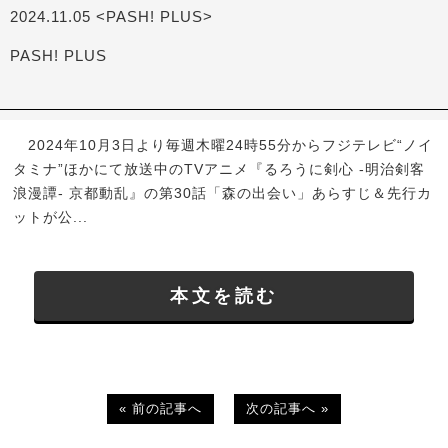
2024.11.05 <PASH! PLUS>
PASH! PLUS
2024年10月3日より毎週木曜24時55分からフジテレビ“ノイ
タミナ”ほかにて放送中のTVアニメ『るろうに剣心 -明治剣客
浪漫譚- 京都動乱』の第30話「森の出会い」あらすじ＆先行カ
ットが公...
本文を読む
« 前の記事へ
次の記事へ »