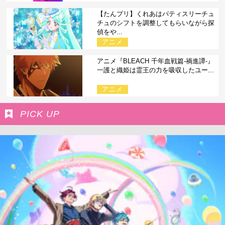
【たんプリ】くれあはパティスリーチュ
チュのシフトを調整してもらいながら探
偵をや...
アニメ
アニメ『BLEACH 千年血戦篇-禍進譚-』
一護と織姫は霊王の力を吸収したユー...
アニメ
PICK UP