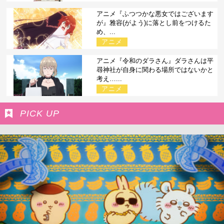
アニメ『ふつつかな悪女ではございます
が』雅容(がよう)に落とし前をつけるた
め、...
アニメ
アニメ『令和のダラさん』ダラさんは平
尋神社が自身に関わる場所ではないかと
考え…...
アニメ
PICK UP