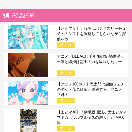
関連記事
【たんプリ】くれあはパティスリーチュ
チュのシフトを調整してもらいながら探
偵をや...
アニメ
アニメ『BLEACH 千年血戦篇-禍進譚-』
一護と織姫は霊王の力を吸収したユー...
アニメ
【アニメ100カノ】恋太郎は感触フェチ
の少女・茂見紅葉と遭遇する。アニメ
『君の...
アニメ
【まどマギ】『劇場版 魔法少女まどか☆
マギカ〈ワルプルギスの廻天〉』IMAX
同...
アニメ