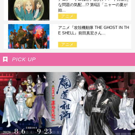
な問題の気配…!? 第6話「ニャーの夏が
始...
アニメ
アニメ『攻殻機動隊 THE GHOST IN TH
E SHELL』前田真宏さん...
アニメ
PICK UP