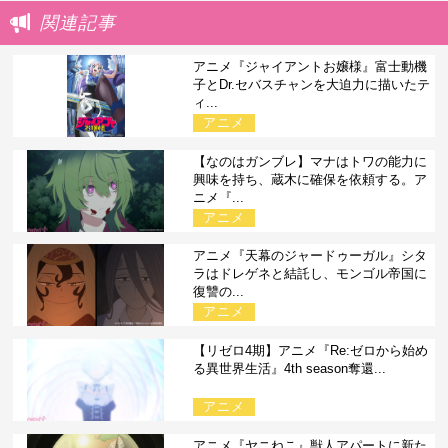
関連記事
アニメ『ジャイアントお嬢様』富士動機
子とDr.セバスチャンを大迫力に描いたテ
ィ...
アニメ
【なのはガンブレ】マナはトワの能力に
興味を持ち、蔵木に確保を依頼する。ア
ニメ『...
アニメ
アニメ『天幕のジャードゥーガル』シタ
ラはドレゲネと結託し、モンゴル帝国に
復讐の...
アニメ
【リゼロ4期】アニメ『Re:ゼロから始め
る異世界生活』4th season奪還...
アニメ
アニメ『ヤニねこ』獣人アパートに新た