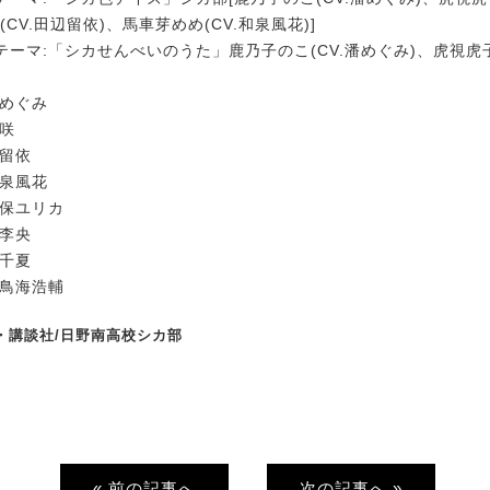
(CV.田辺留依)、馬車芽めめ(CV.和泉風花)]
ーマ:「シカせんべいのうた」鹿乃子のこ(CV.潘めぐみ)、虎視虎子(
潘めぐみ
田咲
辺留依
和泉風花
久保ユリカ
屋李央
﨑千夏
:鳥海浩輔
お・講談社/日野南高校シカ部
« 前の記事へ
次の記事へ »