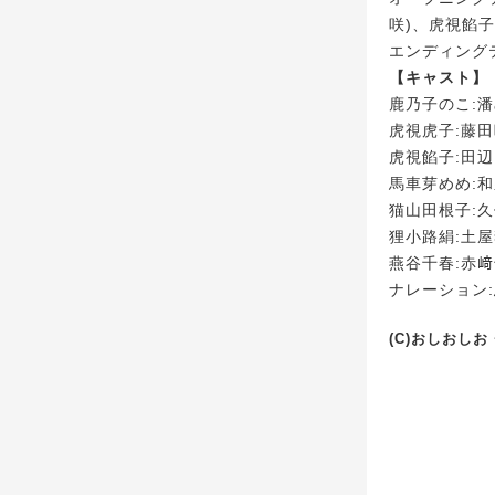
咲)、虎視餡子
エンディングテ
【キャスト】
鹿乃子のこ:
虎視虎子:藤
虎視餡子:田
馬車芽めめ:
猫山田根子:
狸小路絹:土
燕谷千春:赤
ナレーション
(C)おしおし