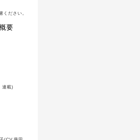
慮ください。
概要
」連載)
(CV.藤田