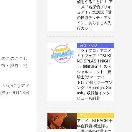
偵をやることに！ ア
ニメ『名探偵プリキ
ュア！』第28話「謎
の怪盗デッチ・アゲ
イン」あらすじ＆先
行カット
音楽・CD
「ツキプロ」アニメ
イトフェア「TSUKI
このこのここし
NO SPLASH NIGH
新宿・渋谷・池
T」開催決定！ スペ
シャルユニット「夏
騎士(サマーナイ
ト)」が歌うテーマソ
、いかにもアド
ング『Moonlight Spl
金)～9月18日
ash』収録後インタ
ビューも到着
アニメ
アニメ『BLEACH 千
年血戦篇-禍進譚-』
一護と織姫は霊王の