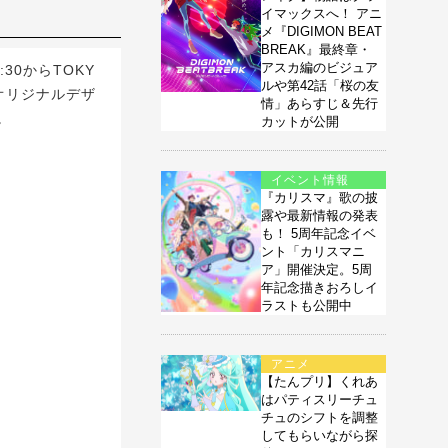
イマックスへ！ アニ
メ『DIGIMON BEAT
BREAK』最終章・
アスカ編のビジュア
30からTOKY
ルや第42話「桜の友
オリジナルデザ
情」あらすじ＆先行
。
カットが公開
イベント情報
『カリスマ』歌の披
露や最新情報の発表
も！ 5周年記念イベ
ント「カリスマニ
ア」開催決定。5周
年記念描きおろしイ
ラストも公開中
アニメ
【たんプリ】くれあ
はパティスリーチュ
チュのシフトを調整
してもらいながら探