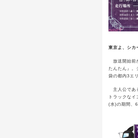
東京よ、シカー
放送開始前か
たんたん』。
袋の都内3エ
主人公である
トラックなイン
(水)の期間