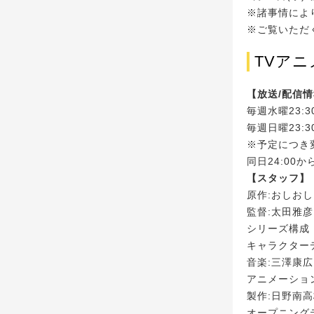
※諸事情によ
※ご覧いただ
TVア
【放送/配信
毎週水曜23:
毎週日曜23:
※予定につき
同日24:00
【スタッフ】
原作:おしお
監督:太田雅彦
シリーズ構成
キャラクター
音楽:三澤康広
アニメーション制
製作:日野南
オープニングテ