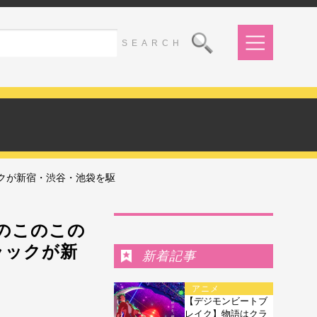
ックが新宿・渋谷・池袋を駆
Ranking
かのこのこの
ラックが新
新着記事
アニメ
【デジモンビートブ
レイク】物語はクラ