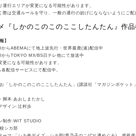
り運行エリアが変更になる可能性があります。
く際は交通ルールを守り、一般の通行の妨げにならないようにご配
ニメ『しかのこのこのここしたんたん』作品
情報】
30からABEMAにて地上波先行・世界最鹿(速)配信中
30からTOKYO MX/BS日テレ他にて放送中
変更になる可能性があります。
から各配信サービスにて配信中。
しお「しかのこのこのここしたんたん」(講談社「マガジンポケット
・脚本:あおしまたかし
デザイン:辻村歩
作:WIT STUDIO
高校シカ部
ーマ:「シカ色デイズ」シカ部[鹿乃子のこ(CV.潘めぐみ)、虎視虎子