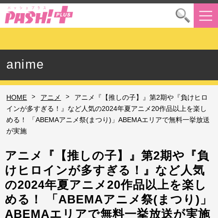
anime
>
>
HOME
アニメ
アニメ『【推しの子】』第2期や『負けヒロ
インが多すぎる！』など人気の2024年夏アニメ20作品以上を楽し
める！ 「ABEMAアニメ祭(まつり)」ABEMAエリアで無料一挙放送
が実施
アニメ『【推しの子】』第2期や『負
けヒロインが多すぎる！』など人気
の2024年夏アニメ20作品以上を楽し
める！ 「ABEMAアニメ祭(まつり)」
ABEMAエリアで無料一挙放送が実施