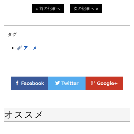
« 前の記事へ
次の記事へ »
タグ
アニメ
オススメ