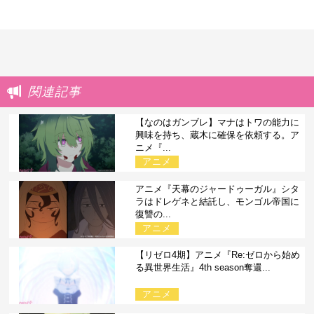
関連記事
【なのはガンブレ】マナはトワの能力に
興味を持ち、蔵木に確保を依頼する。ア
ニメ『...
アニメ
アニメ『天幕のジャードゥーガル』シタ
ラはドレゲネと結託し、モンゴル帝国に
復讐の...
アニメ
【リゼロ4期】アニメ『Re:ゼロから始め
る異世界生活』4th season奪還...
アニメ