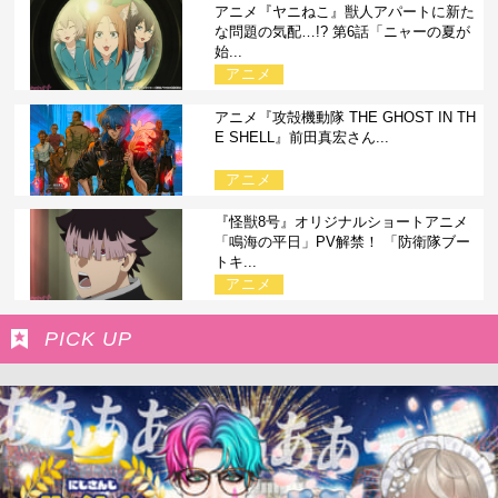
アニメ『ヤニねこ』獣人アパートに新た
な問題の気配…!? 第6話「ニャーの夏が
始...
アニメ
アニメ『攻殻機動隊 THE GHOST IN TH
E SHELL』前田真宏さん...
アニメ
『怪獣8号』オリジナルショートアニメ
「鳴海の平日」PV解禁！ 「防衛隊ブー
トキ...
アニメ
PICK UP