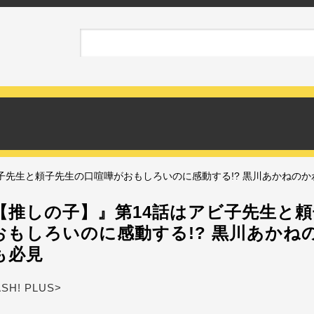
子先生と頼子先生の口喧嘩がおもしろいのに感動する!? 黒川あかねの
【推しの子】』第14話はアビ子先生と
おもしろいのに感動する!? 黒川あかね
も必見
ASH! PLUS>