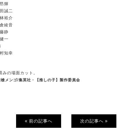
山昂輝
前田誠二
小林裕介
佐倉綾音
伊藤静
村健一
輔
志村知幸
済みの場面カット。
×横槍メンゴ/集英社・【推しの子】製作委員会
« 前の記事へ
次の記事へ »