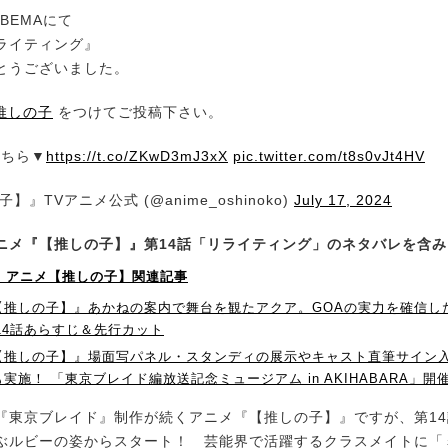
ABEMAにて
ライティング』
とうございました。
推しの子
をつけてご投稿下さい。
こちら▼
https://t.co/ZKwD3mJ3xX
pic.twitter.com/t8s0vJt4HV
】』TVアニメ公式 (@anime_oshinoko)
July 17, 2024
ニメ『【推しの子】』第14話「リライティング」のネタバレを含み
P！】アニメ【推しの子】関連記事
【推しの子】』あかねの案内で舞台を観たアクア。GOAの実力を確信し
第14話あらすじ＆先行カット
【推しの子】』場面写パネル・スタンディの展示やキャスト直筆サイン
実施！ 「東京ブレイド編放送記念ミュージアム in AKIHABARA」開
東京ブレイド』制作が続くアニメ『【推しの子】』ですが、第14
ぶルビーの姿からスタート！ 芸能界で活躍するクラスメイトに「