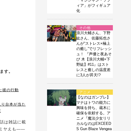
「マジシャン・ソフ
ィア」がフィギュア
化
その他
浪川大輔さん、下野
紘さん、佐藤拓也さ
んが“ストレス×極上
の癒し”でリフレッシ
ュ！ 『声優と夜あそ
び 木【浪川大輔×下
野紘】#11』はスト
レスと癒しの温度差
ます。
に3人が昇天!?
た彼の行動
アニメ
【なのはガンブレ】
マナはトワの能力に
入り台本が当た
興味を持ち、蔵木に
催
確保を依頼する。ア
ニメ『魔法少女リリ
話は雑誌に載
カルなのはEXCEED
ミヤえも――
S Gun Blaze Vengea