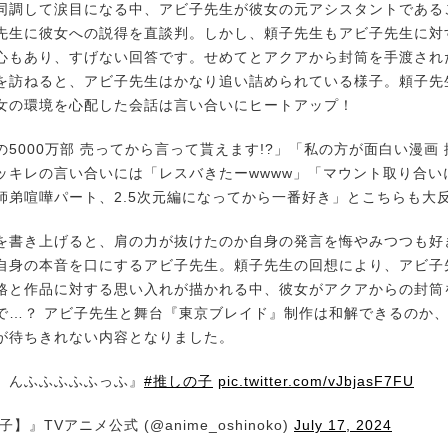
調して涙目になる中、アビ子先生が彼女の元アシスタントである
先生に彼女への説得を直談判。しかし、頼子先生もアビ子先生に対
心もあり、すげない回答です。せめてとアクアから封筒を手渡され
を訪ねると、アビ子先生はかなり追い詰められている様子。頼子先
女の環境を心配した会話は言い合いにヒートアップ！
5000万部 売ってから言って貰えます!?」「私の方が面白い漫画
ッキレの言い合いには「レスバきたーwwww」「マウント取り合い
師弟喧嘩パート、2.5次元編になってから一番好き」とこちらも大
書き上げると、肩の力が抜けたのか自身の発言を悔やみつつも好
自身の本音を口にするアビ子先生。頼子先生の回想により、アビ子
格と作品に対する思い入れが描かれる中、彼女がアクアからの封筒
で…？ アビ子先生と舞台『東京ブレイド』制作は和解できるのか
が待ちきれない内容となりました。
。んふふふふふっふ』
#推しの子
pic.twitter.com/vJbjasF7FU
】』TVアニメ公式 (@anime_oshinoko)
July 17, 2024