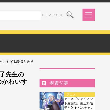
かわいすぎる表情も必見
Ranking
頼子先生の
のかわいす
新着記事
アニメ
アニメ『ジャイアン
トお嬢様』富士動機
子とDr.セバスチャン