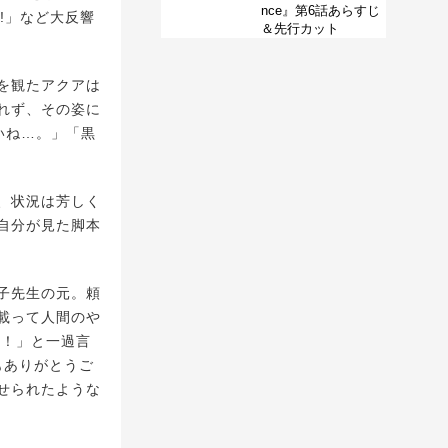
nce』第6話あらすじ
!」など大反響
＆先行カット
を観たアクアは
れず、その姿に
いね…。」「黒
、状況は芳しく
自分が見た脚本
子先生の元。頼
載って人間のや
ら！」と一過言
もありがとうご
せられたような