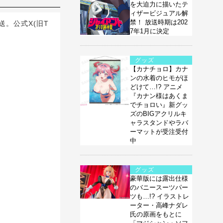
を大迫力に描いたテ
ィザービジュアル解
禁！ 放送時期は202
送。公式X(旧T
7年1月に決定
グッズ
【カナチョロ】カナ
ンの水着のヒモがほ
どけて…!? アニメ
『カナン様はあくま
でチョロい』新グッ
ズのBIGアクリルキ
ャラスタンドやラバ
ーマットが受注受付
中
グッズ
豪華版には露出仕様
のバニースーツパー
ツも…!? イラストレ
ーター・高峰ナダレ
氏の原画をもとに