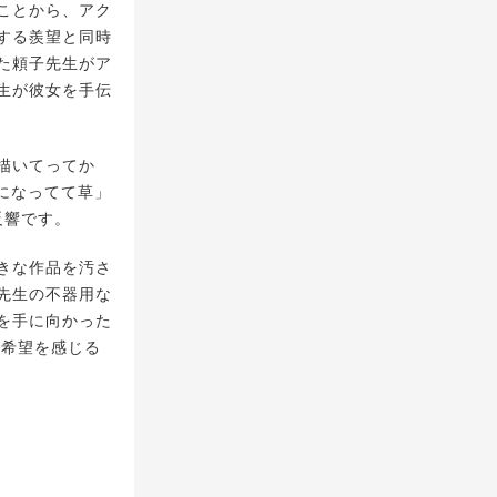
ことから、アク
する羨望と同時
た頼子先生がア
生が彼女を手伝
 描いてってか
になってて草」
反響です。
きな作品を汚さ
先生の不器用な
を手に向かった
、希望を感じる