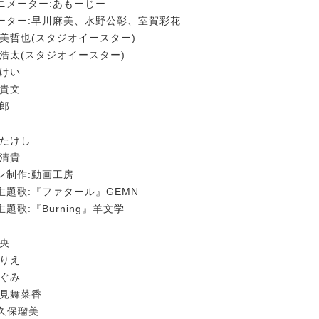
ニメーター:あもーじー
ーター:早川麻美、水野公彰、室賀彩花
美哲也(スタジオイースター)
浩太(スタジオイースター)
黒けい
野貴文
太郎
寺たけし
田清貴
ン制作:動画工房
主題歌:『ファタール』GEMN
題歌:『Burning』羊文学
剛央
ゆりえ
めぐみ
石見舞菜香
大久保瑠美