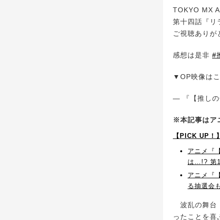
TOKYO MX 
第十四話『リ
ご視聴ありが
感想は是非
#
▼OP映像は
— 『【推しの子
※本記事はア
【PICK U
アニメ『
は…!? 
アニメ『
る抽選会も
波乱の舞台『
ったことを喜