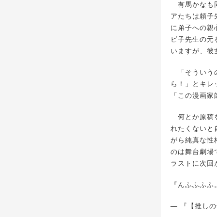
有馬かなも同
アたちは頼子
に弟子への親
ビ子先生の元
いますが、彼
「そういうの
ら！」とキレ
「この漫画家
何とか原稿を
れたくないと
がら純真な性
のは舞台劇場
ラストに次回
『んふふふふ
— 『【推しの子