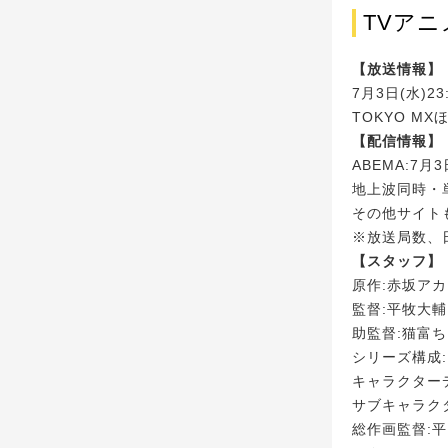
TVア
【放送情報】
7月3日(水)23
TOKYO M
【配信情報】
ABEMA:7月3
地上波同時・
その他サイト
※放送局数、
【スタッフ】
原作:赤坂ア
監督:平牧大輔
助監督:猫富
シリーズ構成
キャラクター
サブキャラク
総作画監督: