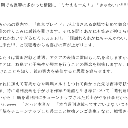
期でも反響の多かった構図に「ミヤえもーん！」「きゃわいい!!!!!
かねの案内で、『東京ブレイド』が上演される劇場で初めて舞台
品の作りこみに感銘を受けます。それを聞くあかねも笑みが抑えら
かねかわいすぎるだろぉぉぉぉ!!」「顔崩れるあかねちゃんかわい
に来た!!!」と視聴者からも喜びの声が上がります。
たりは雷田澄彰と遭遇。アクアの表情に雷田も元気を出しますが
クアは、鮫島アビ子先生が脚本を行うことの懸念を指摘しますが、
掛けたことを知り、彼の実力を確信すると思案を巡らせます。
ねに加えて有馬かなや鳴嶋メルトもつれて向かった先は吉祥寺頼
家、特に週刊漫画を手がける作家の過酷な生き様について「週刊連
いから！ 脳を週刊用にチューンナップされた兵士がやる仕事だか
いわwww」「おっと本音が」「本当週刊連載ってすごいよな いつ
「脳をチューンナップした兵士こと横槍メンゴ先生」など、戦慄さ