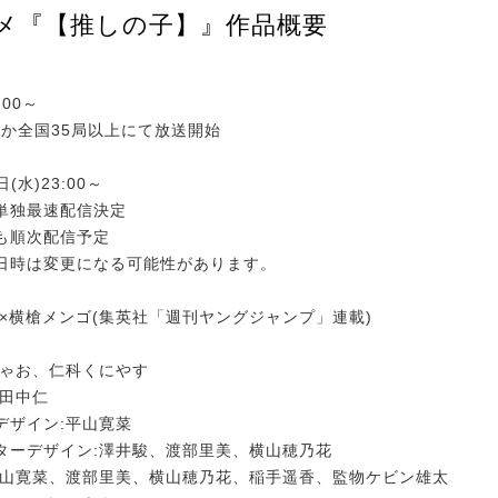
ニメ『【推しの子】』作品概要
:00～
Xほか全国35局以上にて放送開始
日(水)23:00～
単独最速配信決定
も順次配信予定
日時は変更になる可能性があります。
カ×横槍メンゴ(集英社「週刊ヤングジャンプ」連載)
ちゃお、仁科くにやす
:田中仁
デザイン:平山寛菜
ターデザイン:澤井駿、渡部里美、横山穂乃花
平山寛菜、渡部里美、横山穂乃花、稲手遥香、監物ケビン雄太