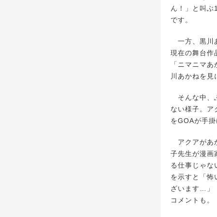
ん！」と叫ぶ1
です。
一方、黒川あ
現在の舞台作
「ニマニマあ
川あかねを見
そんな中、ふ
ない様子。ア
をGOAが手
アクアがあか
子先生が漫画
る仕事じゃな
を示すと「怖
ざいます…」
コメントも。