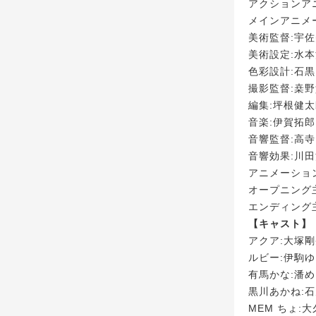
アクションア
メインアニメ
美術監督:宇佐
美術設定:水本
色彩設計:石
撮影監督:桒
編集:坪根健
音楽:伊賀拓郎
音響監督:高
音響効果:川
アニメーショ
オープニング
エンディング主
【キャスト】
アクア:大塚
ルビー:伊駒
有馬かな:潘
黒川あかね:
MEM ちょ: