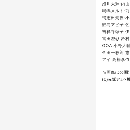
姫川大輝:内
鳴嶋メルト:
鴨志田朔夜:
鮫島アビ子:
吉祥寺頼子:
雷田澄彰:鈴
GOA:小野大
金田一敏郎:
アイ:高橋李依
※画像は公開
(C)赤坂アカ