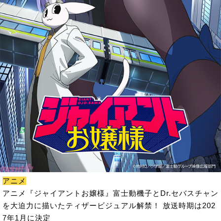
アニメ
アニメ『ジャイアントお嬢様』富士動機子とDr.セバスチャン
を大迫力に描いたティザービジュアル解禁！ 放送時期は202
7年1月に決定