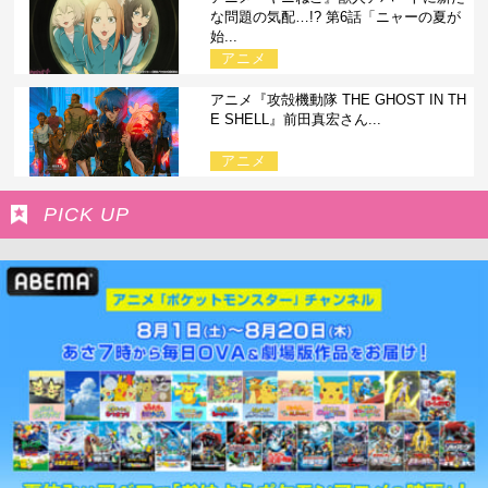
な問題の気配…!? 第6話「ニャーの夏が
始...
アニメ
アニメ『攻殻機動隊 THE GHOST IN TH
E SHELL』前田真宏さん...
アニメ
PICK UP