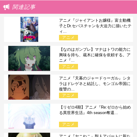
関連記事
アニメ『ジャイアントお嬢様』富士動機
子とDr.セバスチャンを大迫力に描いたテ
ィ...
アニメ
【なのはガンブレ】マナはトワの能力に
興味を持ち、蔵木に確保を依頼する。ア
ニメ『...
アニメ
アニメ『天幕のジャードゥーガル』シタ
ラはドレゲネと結託し、モンゴル帝国に
復讐の...
アニメ
【リゼロ4期】アニメ『Re:ゼロから始め
る異世界生活』4th season奪還...
アニメ
アニメ『ヤニねこ』獣人アパートに新た