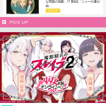
な問題の気配…!? 第6話「ニャーの夏が
始...
アニメ
PICK UP