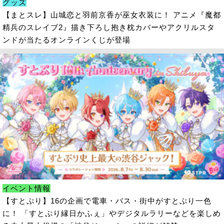
グッズ
【まとスレ】山城恋と羽前京香が巫女衣装に！ アニメ『魔都
精兵のスレイブ2』描き下ろし抱き枕カバーやアクリルスタ
ンドが当たるオンラインくじが登場
イベント情報
【すとぷり】16の企画で電車・バス・街中がすとぷり一色
に！ 「すとぷり縁日かふぇ」やデジタルラリーなどを楽しめ