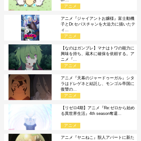
アニメ
アニメ『ジャイアントお嬢様』富士動機
子とDr.セバスチャンを大迫力に描いたテ
ィ...
アニメ
【なのはガンブレ】マナはトワの能力に
興味を持ち、蔵木に確保を依頼する。ア
ニメ『...
アニメ
アニメ『天幕のジャードゥーガル』シタ
ラはドレゲネと結託し、モンゴル帝国に
復讐の...
アニメ
【リゼロ4期】アニメ『Re:ゼロから始め
る異世界生活』4th season奪還...
アニメ
アニメ『ヤニねこ』獣人アパートに新た