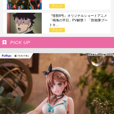
アニメ
『怪獣8号』オリジナルショートアニメ
「鳴海の平日」PV解禁！ 「防衛隊ブー
トキ...
アニメ
PICK UP