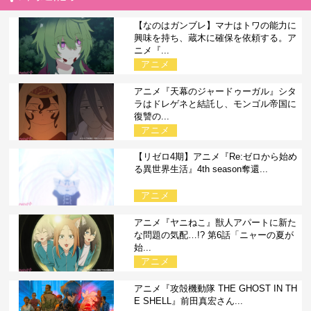
【なのはガンブレ】マナはトワの能力に
興味を持ち、蔵木に確保を依頼する。ア
ニメ『...
アニメ
アニメ『天幕のジャードゥーガル』シタ
ラはドレゲネと結託し、モンゴル帝国に
復讐の...
アニメ
【リゼロ4期】アニメ『Re:ゼロから始め
る異世界生活』4th season奪還...
アニメ
アニメ『ヤニねこ』獣人アパートに新た
な問題の気配…!? 第6話「ニャーの夏が
始...
アニメ
アニメ『攻殻機動隊 THE GHOST IN TH
E SHELL』前田真宏さん...