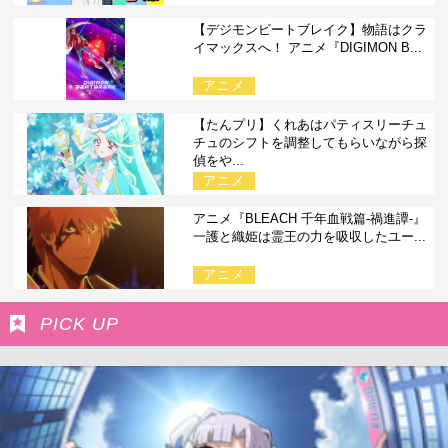
【デジモンビートブレイク】物語はクラ
イマックスへ！ アニメ『DIGIMON B...
アニメ
【たんプリ】くれあはパティスリーチュ
チュのシフトを調整してもらいながら探
偵をや...
アニメ
アニメ『BLEACH 千年血戦篇-禍進譚-』
一護と織姫は霊王の力を吸収したユー...
アニメ
PICK UP