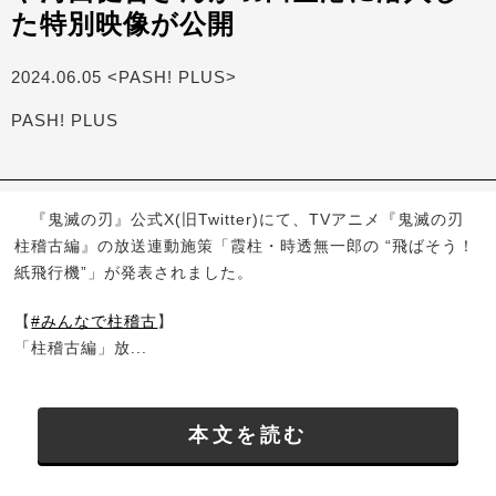
た特別映像が公開
2024.06.05 <PASH! PLUS>
PASH! PLUS
『鬼滅の刃』公式X(旧Twitter)にて、TVアニメ『鬼滅の刃
柱稽古編』の放送連動施策「霞柱・時透無一郎の “飛ばそう！
紙飛行機”」が発表されました。
【
#みんなで柱稽古
】
「柱稽古編」放...
本文を読む