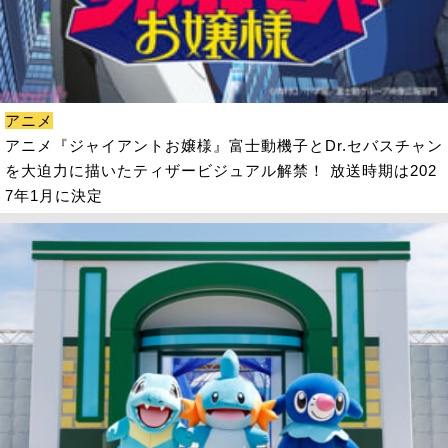
アニメ
アニメ『ジャイアントお嬢様』富士動機子とDr.セバスチャン
を大迫力に描いたティザービジュアル解禁！ 放送時期は202
7年1月に決定