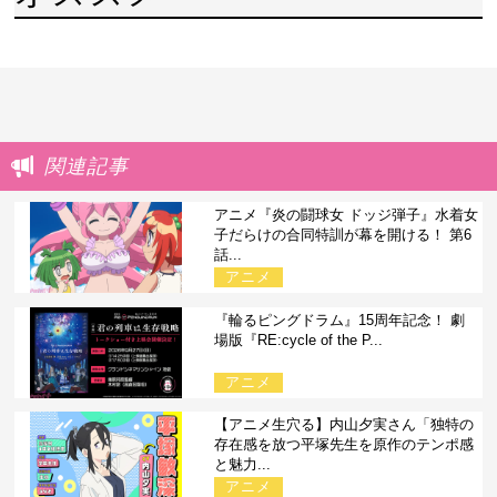
関連記事
アニメ『炎の闘球女 ドッジ弾子』水着女
子だらけの合同特訓が幕を開ける！ 第6
話...
アニメ
『輪るピングドラム』15周年記念！ 劇
場版『RE:cycle of the P...
アニメ
【アニメ生穴る】内山夕実さん「独特の
存在感を放つ平塚先生を原作のテンポ感
と魅力...
アニメ