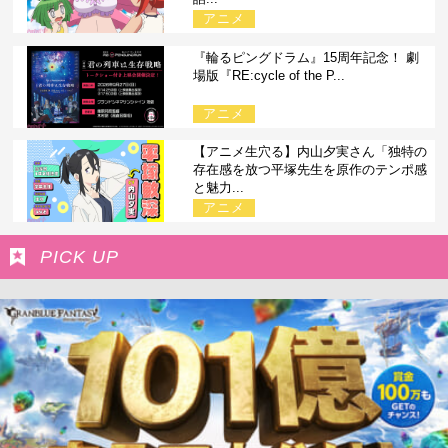
アニメ
『輪るピングドラム』15周年記念！ 劇
場版『RE:cycle of the P...
アニメ
【アニメ生穴る】内山夕実さん「独特の
存在感を放つ平塚先生を原作のテンポ感
と魅力...
アニメ
PICK UP