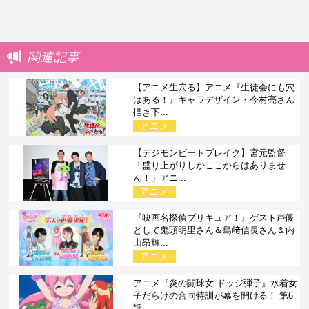
関連記事
【アニメ生穴る】アニメ『生徒会にも穴
はある！』キャラデザイン・今村亮さん
描き下...
アニメ
【デジモンビートブレイク】宮元監督
「盛り上がりしかここからはありませ
ん！」アニ...
アニメ
『映画名探偵プリキュア！』ゲスト声優
として鬼頭明里さん＆島﨑信長さん＆内
山昂輝...
アニメ
アニメ『炎の闘球女 ドッジ弾子』水着女
子だらけの合同特訓が幕を開ける！ 第6
話...