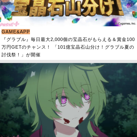
GAME&APP
『グラブル』毎日最大2,000個の宝晶石がもらえる＆賞金100
万円GETのチャンス！ 「101億宝晶石山分け！グラブル夏の
討伐祭！」が開催