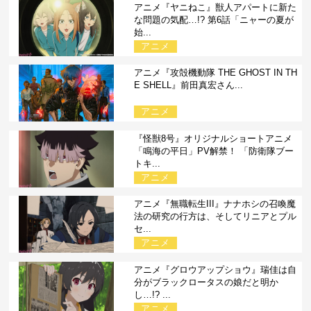
アニメ『ヤニねこ』獣人アパートに新た
な問題の気配…!? 第6話「ニャーの夏が
始...
アニメ
アニメ『攻殻機動隊 THE GHOST IN TH
E SHELL』前田真宏さん...
アニメ
『怪獣8号』オリジナルショートアニメ
「鳴海の平日」PV解禁！ 「防衛隊ブー
トキ...
アニメ
アニメ『無職転生III』ナナホシの召喚魔
法の研究の行方は、そしてリニアとプル
セ...
アニメ
アニメ『グロウアップショウ』瑞佳は自
分がブラックロータスの娘だと明か
し…!? ...
アニメ