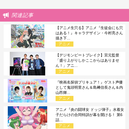
関連記事
【アニメ生穴る】アニメ『生徒会にも穴
はある！』キャラデザイン・今村亮さん
描き下...
アニメ
【デジモンビートブレイク】宮元監督
「盛り上がりしかここからはありませ
ん！」アニ...
アニメ
『映画名探偵プリキュア！』ゲスト声優
として鬼頭明里さん＆島﨑信長さん＆内
山昂輝...
アニメ
アニメ『炎の闘球女 ドッジ弾子』水着女
子だらけの合同特訓が幕を開ける！ 第6
話...
アニメ