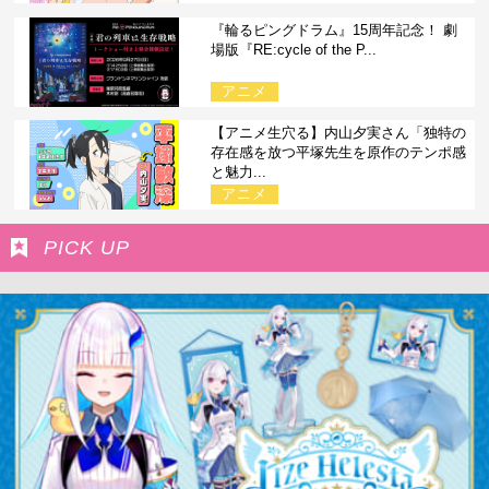
『輪るピングドラム』15周年記念！ 劇
場版『RE:cycle of the P...
アニメ
【アニメ生穴る】内山夕実さん「独特の
存在感を放つ平塚先生を原作のテンポ感
と魅力...
アニメ
PICK UP