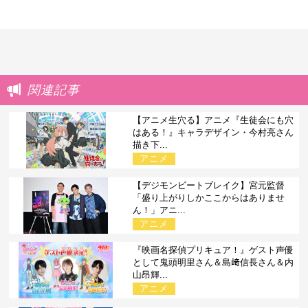
関連記事
【アニメ生穴る】アニメ『生徒会にも穴
はある！』キャラデザイン・今村亮さん
描き下...
アニメ
【デジモンビートブレイク】宮元監督
「盛り上がりしかここからはありませ
ん！」アニ...
アニメ
『映画名探偵プリキュア！』ゲスト声優
として鬼頭明里さん＆島﨑信長さん＆内
山昂輝...
アニメ