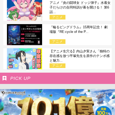
アニメ『炎の闘球女 ドッジ弾子』水着女
子だらけの合同特訓が幕を開ける！ 第6
話...
アニメ
『輪るピングドラム』15周年記念！ 劇
場版『RE:cycle of the P...
アニメ
【アニメ生穴る】内山夕実さん「独特の
存在感を放つ平塚先生を原作のテンポ感
と魅力...
アニメ
PICK UP