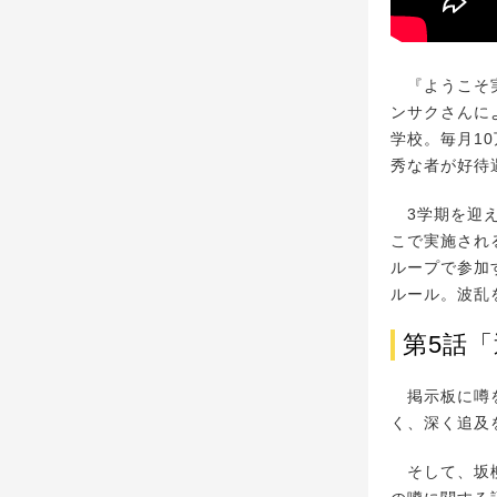
『ようこそ実
ンサクさんに
学校。毎月1
秀な者が好待
3学期を迎え
こで実施され
ループで参加
ルール。波乱
第5話
掲示板に噂を
く、深く追及
そして、坂柳