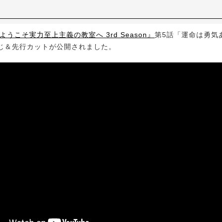
ようこそ実力至上主義の教室へ 3rd Season』
第5話「運命は勇気
じ＆先行カットが公開されました。