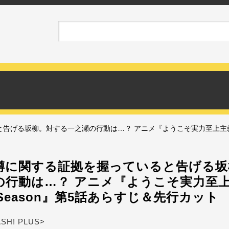
げる坂柳。対する一之瀬の行動は…？ アニメ『ようこそ実力至上主義の教室
噂に関する証拠を握っていると告げる坂
の行動は…？ アニメ『ようこそ実力至
d Season』第5話あらすじ＆先行カット
ASH! PLUS>