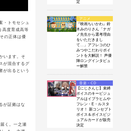
定
アニメ
案・トモセシュ
『映画ちいかわ』鈴
木みのりさん「ナガ
う高度育成高等
ノ先生から選考理由
がその正体は優
をいただきまし
て…」アフレコのひ
みつやこだわりポイ
ントを大解説！ 声優
かいます。そ
陣ロングインタビュ
スが混合するグ
ー解禁
者が出るという
音楽・CD
【にじさんじ】束縛
ボイスのキービジュ
アルはイブラヒムや
フレン・E・ルスタ
るが証拠はな
リオ！ 新コンセプト
ボイス＆ボイスビジ
ュアルカードが販売
に届く。一之瀬
決定