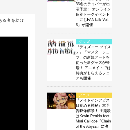
36名のライバーが出
演予定！ オンライン
個別トークイベント
「にじFANTalk Vol.
ある者を助け
6」が開催
グッズ
『ディズニー ツイス
テ』「マスターシェ
フ」の新規アートを
使った新グッズが登
場！ アニメイトでは
特典がもらえるフェ
アも開催
アニメ
『メイドインアビス
目覚める神秘』本予
告映像解禁！ 主題歌
はKevin Penkin feat.
Mori Calliope『Chain
of the Abyss』に決