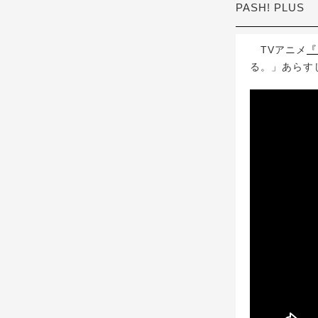
PASH! PLUS
TVアニメ
『
る。」あらす