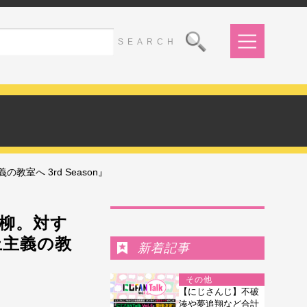
へ 3rd Season』
Ranking
柳。対す
上主義の教
新着記事
その他
【にじさんじ】不破
湊や夢追翔など合計