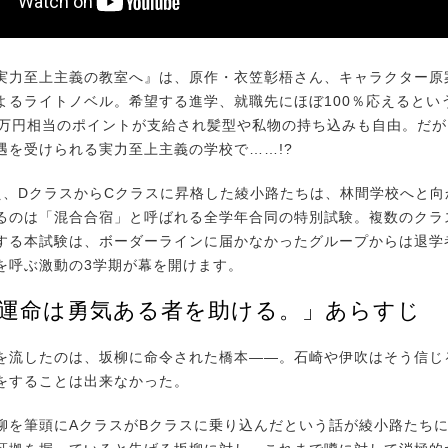
力至上主義の教室へ』は、原作・衣笠彰梧さん、キャラクター原
よるライトノベル。希望する進学、就職先にほぼ100％応えるとい
0万円相当のポイントが支給され髪型や私物の持ち込みも自由。だ
遇を受けられる実力至上主義の学校で……!?
、DクラスからCクラスに昇格した綾小路たちは、林間学校へと向
るのは「混合合宿」と呼ばれる全学年合同の特別試験。複数のクラ
する本試験は、ボーダーラインに届かなかったグループからは退学
を呼ぶ激動の3学期が幕を開けます。
「運命は勇気ある者を助ける。」あらすじ
流したのは、坂柳に命令された橋本――。石崎や伊吹はそう信じ
をすることは出来なかった。
を筆頭にAクラスがBクラスに乗り込んだという話が綾小路たち