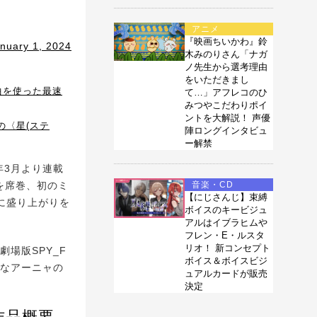
アニメ
『映画ちいかわ』鈴
nuary 1, 2024
木みのりさん「ナガ
ノ先生から選考理由
をいただきまし
楽曲を使った最速
て…」アフレコのひ
みつやこだわりポイ
ントを大解説！ 声優
の〈星(ステ
陣ロングインタビュ
ー解禁
年3月より連載
を席巻、初のミ
音楽・CD
【にじさんじ】束縛
常に盛り上がりを
ボイスのキービジュ
アルはイブラヒムや
フレン・E・ルスタ
リオ！ 新コンセプト
劇場版SPY_F
ボイス＆ボイスビジ
たなアーニャの
ュアルカードが販売
決定
』作品概要