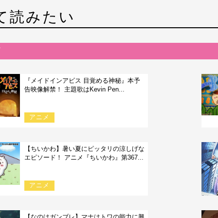
て読みたい
『メイドインアビス 目覚める神秘』本予
告映像解禁！ 主題歌はKevin Pen...
アニメ
【ちいかわ】暑い夏にピッタリの涼しげな
エピソード！ アニメ『ちいかわ』第367...
アニメ
【なのはガンブレ】マナはトワの能力に興