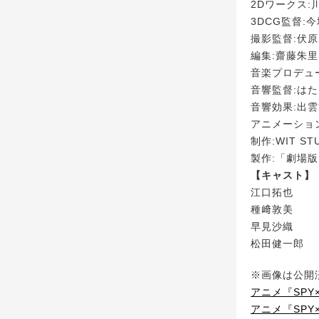
2Dワークス:
3DCG監督:
撮影監督:伏
編集:齋藤朱里
音楽プロデュース
音響監督:は
音響効果:出
アニメーショ
制作:WIT STU
製作:「劇場版 
【キャスト】
江口拓也
種﨑敦美
早見沙織
松田健一郎
※画像は公開
アニメ『SPY
アニメ『SPY×F