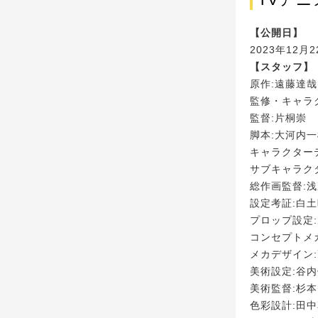
【公開日】
2023年12月2
【スタッフ】
原作:遠藤達
監修・キャラ
監督:片桐崇
脚本:大河内
キャラクター
サブキャラク
総作画監督:
設定考証:白
プロップ設定
コンセプトメ
メカデザイン
美術設定:谷
美術監督:杉
色彩設計:田