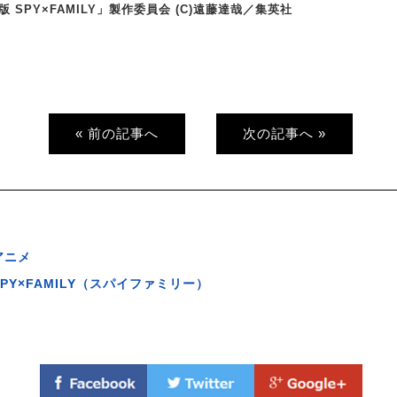
場版 SPY×FAMILY」製作委員会 (C)遠藤達哉／集英社
« 前の記事へ
次の記事へ »
アニメ
SPY×FAMILY（スパイファミリー）