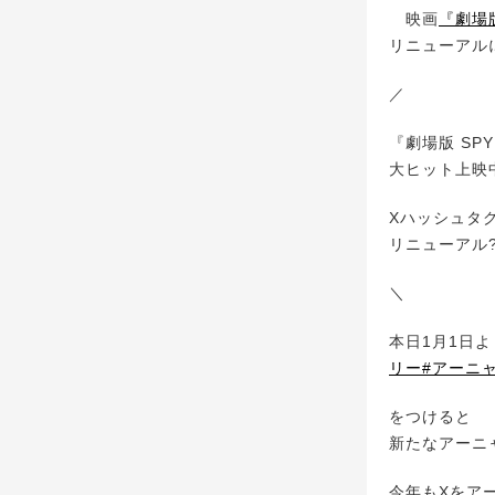
映画
『劇場版 
リニューアル
／
『劇場版 SPY
大ヒット上映中
Xハッシュタ
リニューアル?
＼
本日1月1日よ
リー
#アーニ
をつけると
新たなアーニャ
今年もXをア