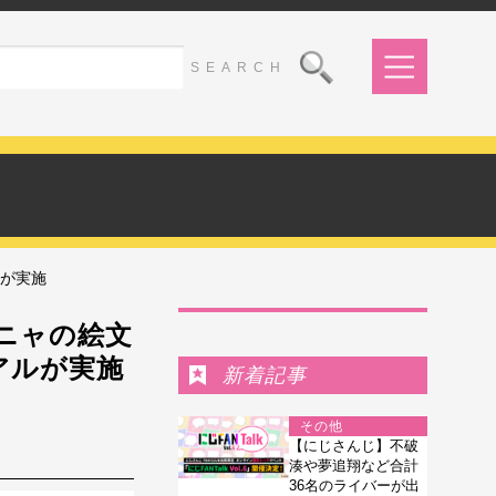
ルが実施
Ranking
アーニャの絵文
アルが実施
新着記事
その他
【にじさんじ】不破
湊や夢追翔など合計
36名のライバーが出