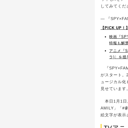
してみてくだ
— 『SPY×F
【PICK UP
映画『SP
特報も解
アニメ『S
ラ)〉を
『SPY×FA
がスタート。
ュージカル化も
見せています
本日1月1日よ
AMILY」
絵文字が表示
TVアニメ