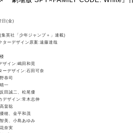
2日(金)
哉(集英社「少年ジャンプ＋」連載)
クターデザイン原案:遠藤達哉
一楼
デザイン:嶋田和晃
ターデザイン:石田可奈
浅野恭司
土晴一
:反田誠二、松尾優
カデザイン:常木志伸
:高畠聡
内優穂、金平和茂
本智美、小島あゆみ
中花奈実