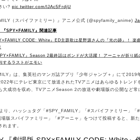
さい?
pic.twitter.com/lJAc5FrdjU
AMILY（スパイファミリー）』アニメ公式 (@spyfamily_anime)
Ja
！】『SPY×FAMILY』関連記事
Y×FAMILY CODE: White』ED主題歌は星野源さんの『光の跡』！ 
禁
PY×FAMILY』Season 2最終話はボンドが大活躍！ アーニャが折り紙
授与するラストがエモい
MILY』は、集英社のマンガ誌アプリ『少年ジャンプ＋』にて2019
2022年にテレビ東京にて放送されたTVアニメはあらゆるトレンド
大成功を収め、TVアニメSeason 2の放送や劇場版の公開など
。
り、ハッシュタグ「#SPY_FAMILY」「#スパイファミリー」「#
「#劇場版スパイファミリー」「#アーニャ」をつけて投稿すると、新
されます。
『劇場版 SPY×FAMILY CODE: White