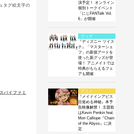
演予定！ オンライン
ッシュタグ絵文字の
個別トークイベント
「にじFANTalk Vol.
6」が開催
グッズ
『ディズニー ツイス
テ』「マスターシェ
フ」の新規アートを
使った新グッズが登
場！ アニメイトでは
特典がもらえるフェ
アも開催
アニメ
版スパイファミ
『メイドインアビス
目覚める神秘』本予
告映像解禁！ 主題歌
はKevin Penkin feat.
Mori Calliope『Chain
of the Abyss』に決
定