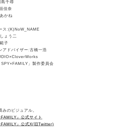
川島千尋
今垣佳奈
原あかね
:(K)NoW_NAME
たしょう二
雲範子
ンアドバイザー:古橋一浩
DIO×CloverWorks
SPY×FAMILY」製作委員会
済みのビジュアル。
×FAMILY』公式サイト
AMILY』公式X(旧Twitter)