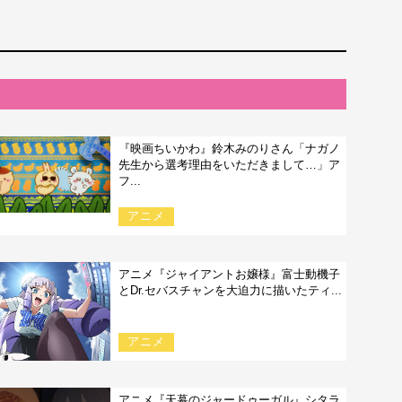
『映画ちいかわ』鈴木みのりさん「ナガノ
先生から選考理由をいただきまして…」ア
フ...
アニメ
アニメ『ジャイアントお嬢様』富士動機子
とDr.セバスチャンを大迫力に描いたティ...
アニメ
アニメ『天幕のジャードゥーガル』シタラ