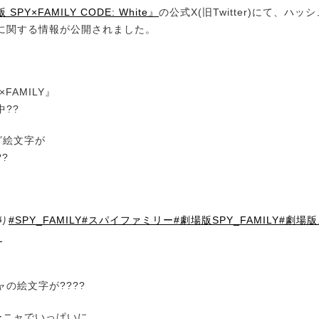
SPY×FAMILY CODE: White』
の公式X(旧Twitter)にて、ハ
に関する情報が公開されました。
×FAMILY』
??
グ絵文字が
?
り
#SPY_FAMILY
#スパイファミリー
#劇場版SPY_FAMILY
#劇場
ャ
の絵文字が????
ーニャでいっぱいに