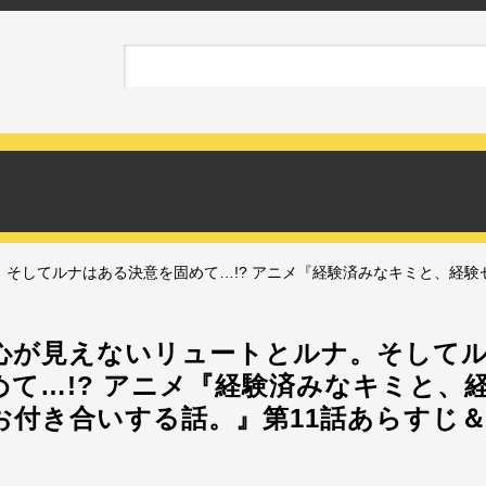
そしてルナはある決意を固めて…!? アニメ『経験済みなキミと、経験
心が見えないリュートとルナ。そして
めて…!? アニメ『経験済みなキミと、
お付き合いする話。』第11話あらすじ