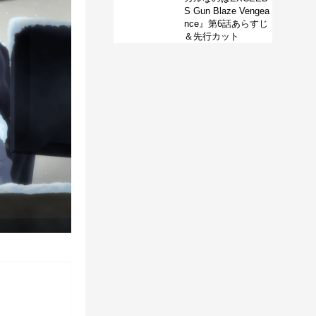
S Gun Blaze Vengea
nce』第6話あらすじ
＆先行カット