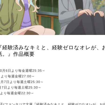
『経験済みなキミと、経験ゼロなオレが、
話。』作品概要
:10月6日より毎金週曜25:35～
6日より毎週金曜27:00～
0月7日より毎週土曜25:30～
0月7日より毎週土曜25:30～
6日より毎週金曜22:30～
キ子(ファンタジア文庫『経験済みなキミと、経験ゼロなオレが、お