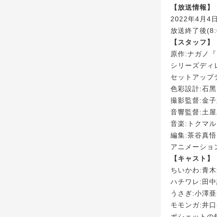
【放送情報】
2022年4月
放送終了後(8:
【スタッフ】
原作:ナガノ
シリーズディ
セットアップ
色彩設計:石
撮影監督:金子
音響監督:土
音楽:トクマ
編集:茶谷真悟
アニメーショ
【キャスト】
ちいかわ:青
ハチワレ:田
うさぎ:小澤
モモンガ:井
ポシェットの