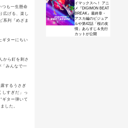
イマックスへ！ アニ
。いつも一生懸命
メ『DIGIMON BEAT
り広げる、楽し
BREAK』最終章・
アスカ編のビジュア
ビ系列『めざま
ルや第42話「桜の友
情」あらすじ＆先行
カットが公開
たギターにちい
んから釘を刺さ
が「みんなで一
披露するうさぎ
くしすぎだ」っ
“ギター弾いて
れました。