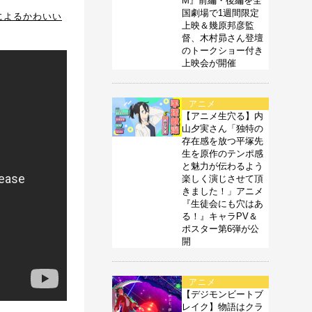
M』前編・後編を全
国劇場で1週間限定
によるかわいい
上映＆幾原邦彦監
督、木村昴さん登壇
のトークショー付き
上映会が開催
アニメ
【アニメ生穴る】内
山夕実さん「独特の
存在感を放つ平塚先
生を原作のテンポ感
と魅力が伝わるよう
楽しく演じさせて頂
きました！」アニメ
『生徒会にも穴はあ
る！』キャラPV＆
ポスター第6弾が公
開
アニメ
【デジモンビートブ
レイク】物語はクラ