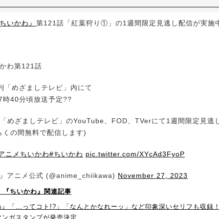
ちいかわ』
第121話「紅葉狩り①」の1週間限定見逃し配信が実施
かわ第121話
列「めざましテレビ」内にて
)7時40分頃放送予定??
「めざましテレビ」のYouTube、FOD、TVerにて1週間限定見
らくの間無料で配信します)
#アニメちいかわ
#ちいかわ
pic.twitter.com/XYcAd3FyoP
アニメ公式 (@anime_chiikawa)
November 27, 2023
P！】『ちいかわ』関連記事
わ』「…ってコト!?」「なんとかなれーッ」など印象深いセリフも収録！
マンガスタンプが発売決定