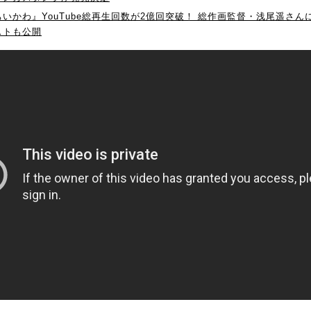
いかわ』YouTube総再生回数が2億回突破！ 総作画監督・浅尾遥さん
ストも公開