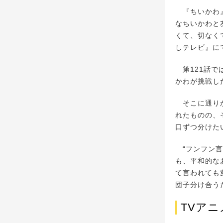
『ちいかわ』は
なちいかわと
くて、切なく
しテレビ』にて
第121話で
かわが挑戦し
そこに通りか
れたものの、
口ずつ分けた
“フンフン言
も、平和的な
て言われても
団子分け合う
TVア