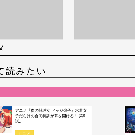
メ
て読みたい
アニメ『炎の闘球女 ドッジ弾子』水着女
子だらけの合同特訓が幕を開ける！ 第6
話...
アニメ