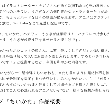
イラストレーター・ナガノさんが描くX(旧Twitter)発の漫画
友だちのハチワレ、うさぎなどの個性豊かなキャラクターたちが繰
て、ちょっとハードな日々の物語が描かれます。アニメはフジテレ
放映、YouTubeなどで見逃し配信中です。
は、ちいかわ、ハチワレ、うさぎが紅葉狩り！ ハチワレの持参し
たり、うさぎが超絶技巧を見せたりと楽しげです。
かったポシェットの鎧さん、以前「仲よくしすぎだ」と偉い鎧さ
それを振り切って3人にお団子を差し入れします。するとハチワレ
いです！」と提案するなど、今回も和やかな内容です。
いながら一生懸命弾くちいかわも、当たり前のように超絶技巧を
お団子分割案を提案するハチワレも、みんなかわいい。”、“「仲良
変わらずにちいかわ達と仲良くしてお団子あげる鎧さん優しい…”、
だけでこんな心洗われるアニメないぞ”など、様々な感想が寄せら
ニメ『ちいかわ』作品概要