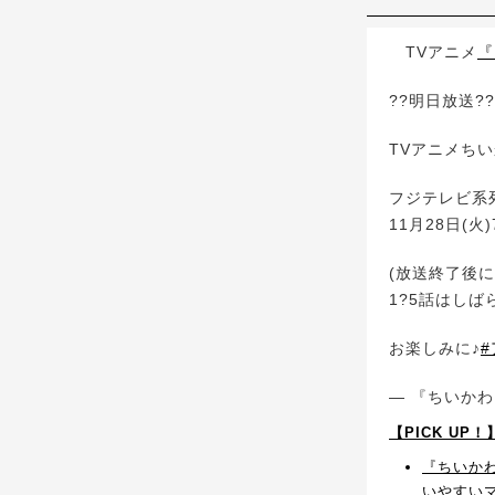
TVアニメ
『
??明日放送??
TVアニメちい
フジテレビ系
11月28日(火
(放送終了後に
1?5話はしば
お楽しみに♪
— 『ちいかわ』
【PICK U
『ちいか
いやすい