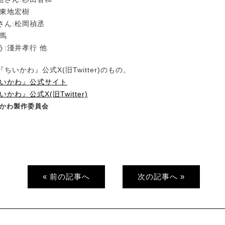
:東地宏樹
さん:松岡禎丞
雄馬
:淺井孝行 他
ちいかわ』公式X(旧Twitter)のもの。
ちいかわ』公式サイト
かわ』公式X(旧Twitter)
ちいかわ製作委員会
« 前の記事へ
次の記事へ »