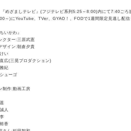
4日『めざましテレビ』(フジテレビ系列5:25～8:00)内にて7:40ごろ
00～)にYouTube、TVer、GYAO！、FODで1週間限定見逃し配信
『ちいかわ』
レクター:三原武憲
デザイン:朝倉夕貴
黑けい
直広(三晃プロダクション)
屋雅紀
ルシューゴ
ン制作:動画工房
木遥
中誠人
亜李
口裕香
鎧さん:杉田智和