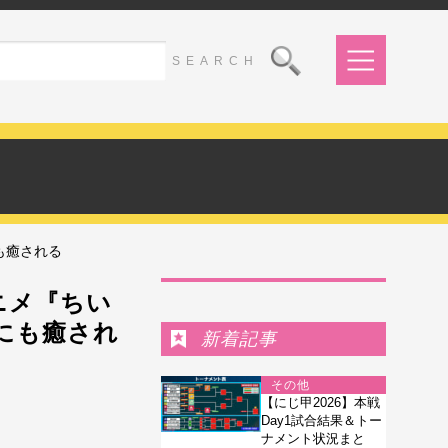
も癒される
Ranking
ニメ『ちい
にも癒され
新着記事
その他
【にじ甲2026】本戦
Day1試合結果＆トー
ナメント状況まと