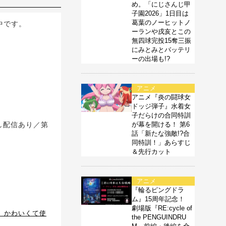
め。「にじさんじ甲
子園2026」1日目は
葛葉のノーヒットノ
中です。
ーランや戌亥とこの
無四球完投15奪三振
にみとみとバッテリ
ーの出場も!?
アニメ
アニメ『炎の闘球女
ドッジ弾子』水着女
子だらけの合同特訓
逃し配信あり／第
が幕を開ける！ 第6
話「新たな強敵!?合
同特訓！」あらすじ
＆先行カット
アニメ
『輪るピングドラ
ム』15周年記念！
劇場版『RE:cycle of
 かわいくて使
the PENGUINDRU