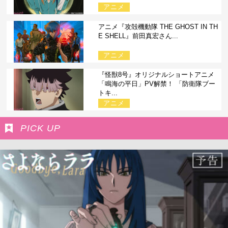
アニメ
アニメ『攻殻機動隊 THE GHOST IN TH
E SHELL』前田真宏さん...
アニメ
『怪獣8号』オリジナルショートアニメ
「鳴海の平日」PV解禁！ 「防衛隊ブー
トキ...
アニメ
PICK UP