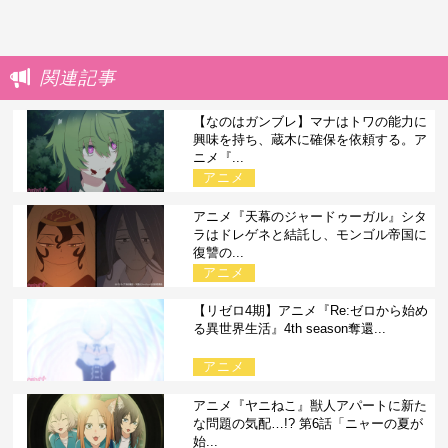
関連記事
【なのはガンブレ】マナはトワの能力に
興味を持ち、蔵木に確保を依頼する。ア
ニメ『...
アニメ
アニメ『天幕のジャードゥーガル』シタ
ラはドレゲネと結託し、モンゴル帝国に
復讐の...
アニメ
【リゼロ4期】アニメ『Re:ゼロから始め
る異世界生活』4th season奪還...
アニメ
アニメ『ヤニねこ』獣人アパートに新た
な問題の気配…!? 第6話「ニャーの夏が
始...