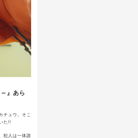
ン～』あら
カチュウ。そこ
た!!
。犯人は一体誰