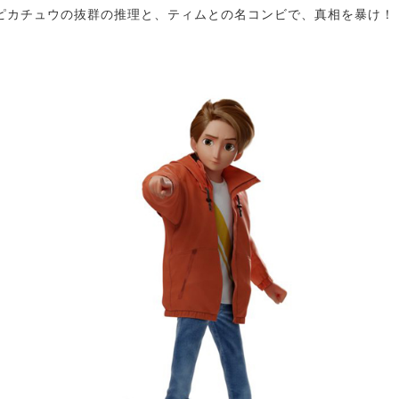
偵ピカチュウの抜群の推理と、ティムとの名コンビで、真相を暴け！