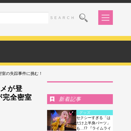
密室の失踪事件に挑む！
Ranking
ニメが登
が完全密室
新着記事
グッズ
セクシーすぎる「は
だけ上半身パーツ」
も…!? 『ライムライ