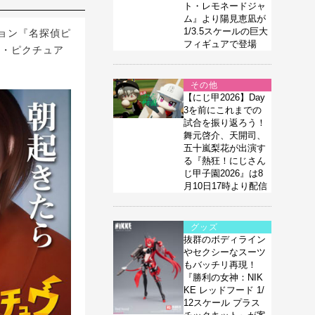
ト・レモネードジャ
ム』より陽見恵凪が
1/3.5スケールの巨大
ョン『名探偵ピ
フィギュアで登場
ン・ピクチュア
その他
【にじ甲2026】Day
3を前にこれまでの
試合を振り返ろう！
舞元啓介、天開司、
五十嵐梨花が出演す
る『熱狂！にじさん
じ甲子園2026』は8
月10日17時より配信
グッズ
抜群のボディライン
やセクシーなスーツ
もバッチリ再現！
『勝利の女神：NIK
KE レッドフード 1/
12スケール プラス