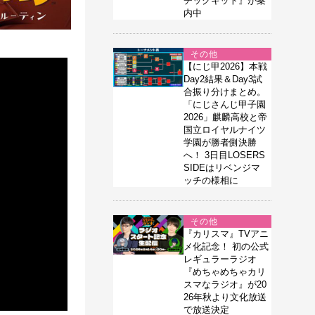
チックキット』が案
内中
その他
【にじ甲2026】本戦
Day2結果＆Day3試
合振り分けまとめ。
「にじさんじ甲子園
2026」麒麟高校と帝
国立ロイヤルナイツ
学園が勝者側決勝
へ！ 3日目LOSERS
SIDEはリベンジマ
ッチの様相に
その他
『カリスマ』TVアニ
メ化記念！ 初の公式
レギュラーラジオ
『めちゃめちゃカリ
スマなラジオ』が20
26年秋より文化放送
で放送決定