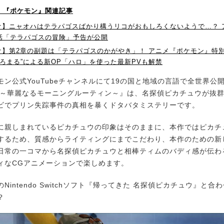
P！】『ポケモン』関連記事
ケ】ニャオハはテラパゴスばかり構うリコがおもしろくないようで…？ 
6話「テラパゴスの冒険」予告が公開
】第2章の副題は「テラパゴスのかがやき」！ アニメ『ポケモン』特別ユ
ろまる”による新OP「ハロ」を使った最新PVも解禁
ン公式YouTubeチャンネルにて19の国と地域の言語で全世界公
 ～華麗なるモーニングルーティン～』は、名探偵ピカチュウが抜
ビでプリン失踪事件の真相を暴くドタバタミステリーです。
親しまれているピカチュウの印象はそのままに、本作ではピカチ
するため、質感からライティングにまでこだわり、本作のための新
日常の一コマから名探偵ピカチュウと相棒ティムのバディ感が伝わ
ィなCGアニメーションで楽しめます。
intendo Switchソフト『帰ってきた 名探偵ピカチュウ』と合
？