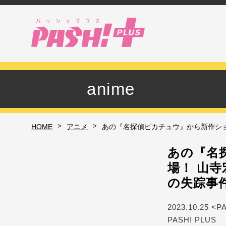
anime
>
>
HOME
アニメ
あの『名探偵ピカチュウ』から新作ショ
あの『名
場！ 山
の失踪事
2023.10.25 <P
PASH! PLUS