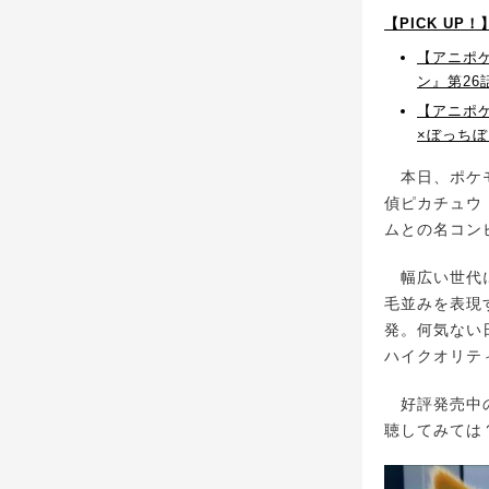
【PICK U
【アニポ
ン』第2
【アニポケ
×ぼっちぼ
本日、ポケモ
偵ピカチュウ
ムとの名コン
幅広い世代に
毛並みを表現
発。何気ない
ハイクオリテ
好評発売中のN
聴してみては