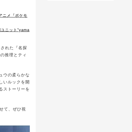
アニメ『ポケモ
ニット“yama
開された『名探
群の推理とティ
ュウの柔らかな
しいルックを開
るストーリーを
わせて、ぜひ視