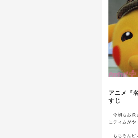
アニメ『
すじ
今朝もお決ま
にティムがや
もちろんピカ