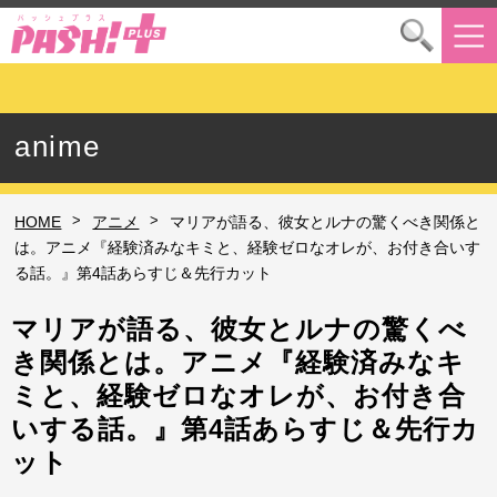
anime
>
>
HOME
アニメ
マリアが語る、彼女とルナの驚くべき関係と
は。アニメ『経験済みなキミと、経験ゼロなオレが、お付き合いす
る話。』第4話あらすじ＆先行カット
マリアが語る、彼女とルナの驚くべ
き関係とは。アニメ『経験済みなキ
ミと、経験ゼロなオレが、お付き合
いする話。』第4話あらすじ＆先行カ
ット