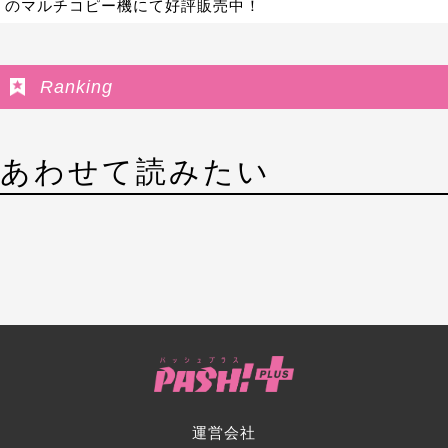
のマルチコピー機にて好評販売中！
Ranking
あわせて読みたい
運営会社