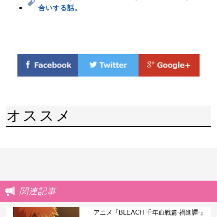
合いする話。
オススメ
関連記事
アニメ『BLEACH 千年血戦篇-禍進譚-』