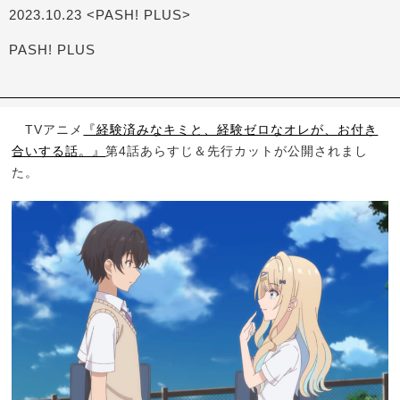
2023.10.23 <PASH! PLUS>
PASH! PLUS
TVアニメ
『経験済みなキミと、経験ゼロなオレが、お付き
合いする話。』
第4話あらすじ＆先行カットが公開されまし
た。