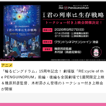
アニメ
『輪るピングドラム』15周年記念！ 劇場版『RE:cycle of th
e PENGUINDRUM』前編・後編を全国劇場で1週間限定上映
＆幾原邦彦監督、木村昴さん登壇のトークショー付き上映会
が開催