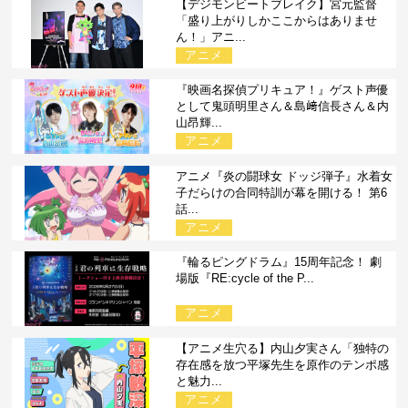
【デジモンビートブレイク】宮元監督
「盛り上がりしかここからはありませ
ん！」アニ...
アニメ
『映画名探偵プリキュア！』ゲスト声優
として鬼頭明里さん＆島﨑信長さん＆内
山昂輝...
アニメ
アニメ『炎の闘球女 ドッジ弾子』水着女
子だらけの合同特訓が幕を開ける！ 第6
話...
アニメ
『輪るピングドラム』15周年記念！ 劇
場版『RE:cycle of the P...
アニメ
【アニメ生穴る】内山夕実さん「独特の
存在感を放つ平塚先生を原作のテンポ感
と魅力...
アニメ