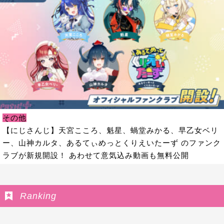
その他
【にじさんじ】天宮こころ、魁星、蝸堂みかる、早乙女ベリ
ー、山神カルタ、あるてぃめっとくりえいたーず のファンク
ラブが新規開設！ あわせて意気込み動画も無料公開
Ranking