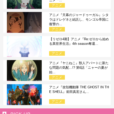
ニメ『...
アニメ
アニメ『天幕のジャードゥーガル』シタ
ラはドレゲネと結託し、モンゴル帝国に
復讐の...
アニメ
【リゼロ4期】アニメ『Re:ゼロから始め
る異世界生活』4th season奪還...
アニメ
アニメ『ヤニねこ』獣人アパートに新た
な問題の気配…!? 第6話「ニャーの夏が
始...
アニメ
アニメ『攻殻機動隊 THE GHOST IN TH
E SHELL』前田真宏さん...
アニメ
PICK UP