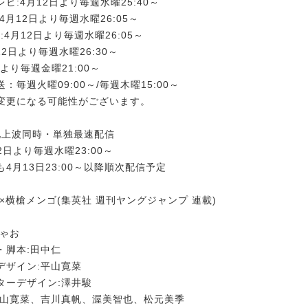
ビ:4月12日より毎週水曜25:40～
4月12日より毎週水曜26:05～
:4月12日より毎週水曜26:05～
12日より毎週水曜26:30～
4日より毎週金曜21:00～
：毎週火曜09:00～/毎週木曜15:00～
変更になる可能性がございます。
て地上波同時・単独最速配信
12日より毎週水曜23:00～
4月13日23:00～以降順次配信予定
×横槍メンゴ(集英社 週刊ヤングジャンプ 連載)
ちゃお
・脚本:田中仁
デザイン:平山寛菜
ターデザイン:澤井駿
平山寛菜、吉川真帆、渥美智也、松元美季