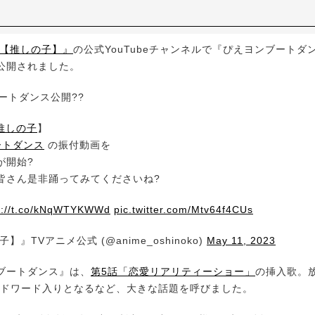
【推しの子】』
の公式YouTubeチャンネルで『ぴえヨンブートダ
公開されました。
ートダンス公開??
推しの子
】
ートダンス
の振付動画を
が開始?
皆さん是非踊ってみてくださいね?
s://t.co/kNqWTYKWWd
pic.twitter.com/Mtv64f4CUs
】』TVアニメ公式 (@anime_oshinoko)
May 11, 2023
ブートダンス』は、
第5話「恋愛リアリティーショー」
の挿入歌。
ンドワード入りとなるなど、大きな話題を呼びました。