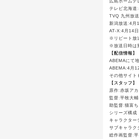
広島ホームテレ
テレビ北海道:
TVQ 九州放送
新潟放送:4月
AT-X:4月1
※リピート放送
※放送日時は
【配信情報】
ABEMAに
ABEMA:4月
その他サイトも
【スタッフ】
原作:赤坂アカ
監督:平牧大輔
助監督:猫富
シリーズ構成
キャラクター
サブキャラク
総作画監督: