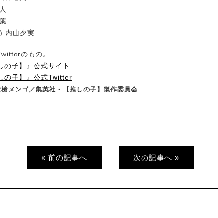
健人
知葉
):内山夕実
itterのもの。
しの子】』公式サイト
の子】』公式Twitter
×横槍メンゴ／集英社・【推しの子】製作委員会
« 前の記事へ
次の記事へ »