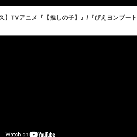
久】TVアニメ『【推しの子】』/『ぴえヨンブー