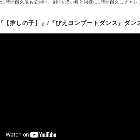
1時間耐久版も公開中。劇中のB小町と同様に1時間耐久にチャレ
『【推しの子】』/『ぴえヨンブートダンス』ダン