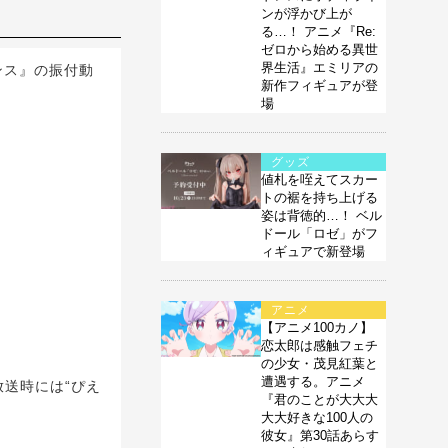
ンが浮かび上が
る…！ アニメ『Re:
ゼロから始める異世
界生活』エミリアの
ンス』の振付動
新作フィギュアが登
場
グッズ
値札を咥えてスカー
トの裾を持ち上げる
姿は背徳的…！ ベル
ドール「ロゼ」がフ
ィギュアで新登場
アニメ
【アニメ100カノ】
恋太郎は感触フェチ
の少女・茂見紅葉と
遭遇する。アニメ
放送時には“ぴえ
『君のことが大大大
大大好きな100人の
彼女』第30話あらす