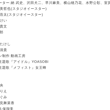
ーター:納 武史、沢田犬二、早川麻美、横山穂乃花、水野公彰、室
美哲也(スタジオイースター)
浩太(スタジオイースター)
黒けい
野貴文
太郎
寺たけし
田清貴
ン制作:動画工房
題歌『アイドル』YOASOBI
主題歌『メフィスト』女王蜂
剛央
ゆりえ
めぐみ
石見舞菜香
大久保瑠美