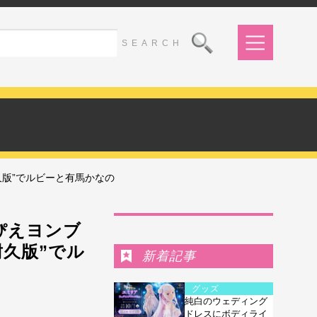
久版”でルビーと有馬かなの
Ranking
ぴえヨンブ
耐久版”でル
新着記事
グッズ
純白のウェディング
ドレスにボディライ