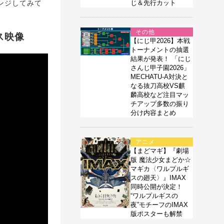
ンジしてみて
じ＆先行カット
その他
ス映像
【にじ甲2026】本戦
トーナメントの抽選
結果が発表！ 「にじ
さんじ甲子園2026」
MECHATU-A対決と
なる抜刀高校VS麒
麟高校など注目マッ
チアップ多数の振り
分け内容まとめ
アニメ
【まどマギ】『劇場
版 魔法少女まどか☆
マギカ〈ワルプルギ
スの廻天〉』IMAX
同時公開が決定！
“ワルプルギスの
夜”モチーフのIMAX
版ポスターも解禁