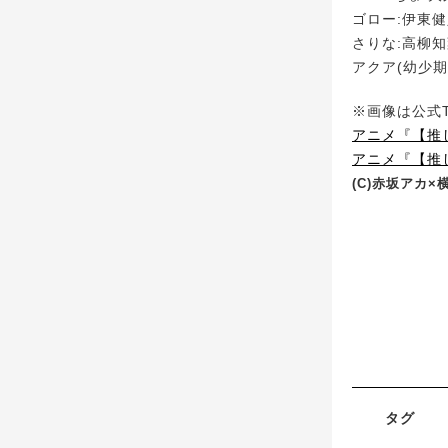
ゴロー:伊東
さりな:高柳
アクア(幼少期
※画像は公式Tw
アニメ『【推
アニメ『【推し
(C)赤坂アカ
タグ