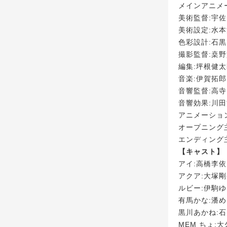
メインアニメ
美術監督:宇佐
美術設定:水本
色彩設計:石
撮影監督:桒
編集:坪根健
音楽:伊賀拓郎
音響監督:高
音響効果:川
アニメーショ
オープニング主
エンディング
【キャスト】
アイ:高橋李依
アクア:大塚
ルビー:伊駒
有馬かな:潘
黒川あかね:
MEM ちょ: