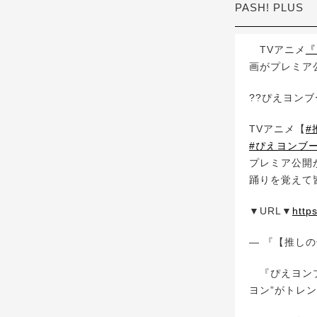
PASH! PLUS
TVアニメ
『
画がプレミア
??ぴえヨンブ
TVアニメ【
#
#ぴえヨンブ
プレミア公開
踊りを覚えて
▼URL▼
http
— 『【推しの子
『ぴえヨン
ヨン”がトレ