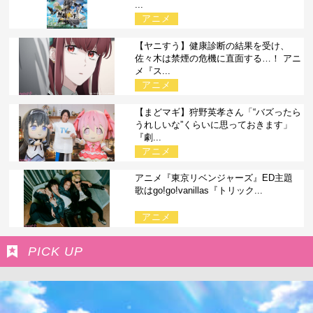
...
アニメ
【ヤニすう】健康診断の結果を受け、
佐々木は禁煙の危機に直面する…！ アニ
メ『ス...
アニメ
【まどマギ】狩野英孝さん「“バズったら
うれしいな”くらいに思っておきます」
『劇...
アニメ
アニメ『東京リベンジャーズ』ED主題
歌はgo!go!vanillas『トリック...
アニメ
PICK UP