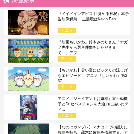
関連記事
『メイドインアビス 目覚める神秘』本予
告映像解禁！ 主題歌はKevin Pen...
アニメ
『映画ちいかわ』鈴木みのりさん「ナガ
ノ先生から選考理由をいただきまし
て…」アフ...
アニメ
【ちいかわ】暑い夏にピッタリの涼しげ
なエピソード！ アニメ『ちいかわ』第3
67...
アニメ
アニメ『ジャイアントお嬢様』富士動機
子とDr.セバスチャンを大迫力に描いたテ
ィ...
アニメ
【なのはガンブレ】マナはトワの能力に
興味を持ち、蔵木に確保を依頼する。ア