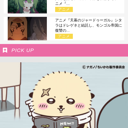
ニメ『...
アニメ
アニメ『天幕のジャードゥーガル』シタ
ラはドレゲネと結託し、モンゴル帝国に
復讐の...
アニメ
PICK UP