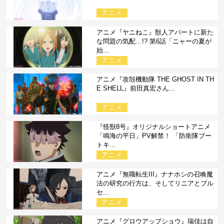
アニメ
アニメ『ヤニねこ』獣人アパートに新た
な問題の気配…!? 第6話「ニャーの夏が
始...
アニメ
アニメ『攻殻機動隊 THE GHOST IN TH
E SHELL』前田真宏さん...
アニメ
『怪獣8号』オリジナルショートアニメ
「鳴海の平日」PV解禁！ 「防衛隊ブー
トキ...
アニメ
アニメ『無職転生III』ナナホシの召喚魔
法の研究の行方は、そしてリニアとプル
セ...
アニメ
アニメ『グロウアップショウ』瑞佳は自