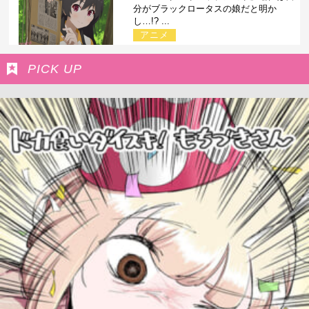
分がブラックロータスの娘だと明か
し…!? ...
アニメ
PICK UP