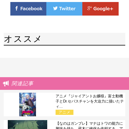
オススメ
関連記事
アニメ『ジャイアントお嬢様』富士動機
子とDr.セバスチャンを大迫力に描いたテ
ィ...
アニメ
【なのはガンブレ】マナはトワの能力に
興味を持ち、蔵木に確保を依頼する。ア