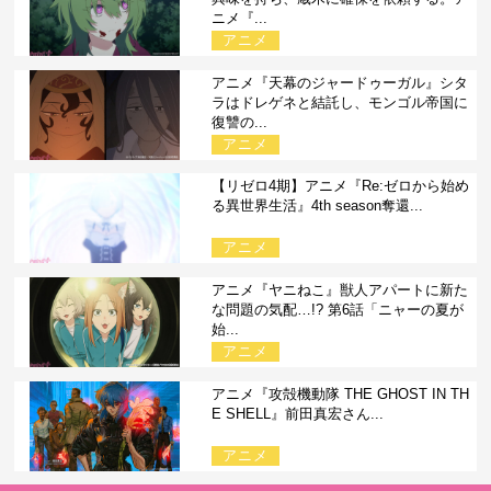
ニメ『...
アニメ
アニメ『天幕のジャードゥーガル』シタ
ラはドレゲネと結託し、モンゴル帝国に
復讐の...
アニメ
【リゼロ4期】アニメ『Re:ゼロから始め
る異世界生活』4th season奪還...
アニメ
アニメ『ヤニねこ』獣人アパートに新た
な問題の気配…!? 第6話「ニャーの夏が
始...
アニメ
アニメ『攻殻機動隊 THE GHOST IN TH
E SHELL』前田真宏さん...
アニメ