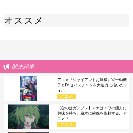
オススメ
関連記事
アニメ『ジャイアントお嬢様』富士動機
子とDr.セバスチャンを大迫力に描いたテ
ィ...
アニメ
【なのはガンブレ】マナはトワの能力に
興味を持ち、蔵木に確保を依頼する。ア
ニメ『...
アニメ