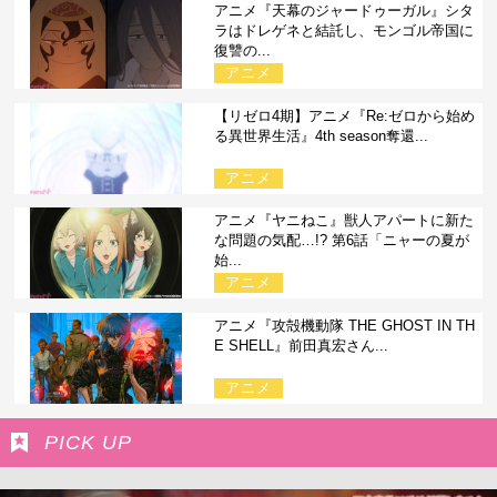
アニメ『天幕のジャードゥーガル』シタ
ラはドレゲネと結託し、モンゴル帝国に
復讐の...
アニメ
【リゼロ4期】アニメ『Re:ゼロから始め
る異世界生活』4th season奪還...
アニメ
アニメ『ヤニねこ』獣人アパートに新た
な問題の気配…!? 第6話「ニャーの夏が
始...
アニメ
アニメ『攻殻機動隊 THE GHOST IN TH
E SHELL』前田真宏さん...
アニメ
PICK UP