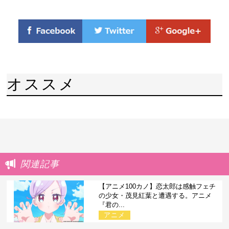
オススメ
関連記事
【アニメ100カノ】恋太郎は感触フェチ
の少女・茂見紅葉と遭遇する。アニメ
『君の...
アニメ