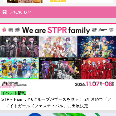
PICK UP
イベント情報
STPR Family全6グループがブースを彩る！ 2年連続で「ア
ニメイトガールズフェスティバル」に出展決定