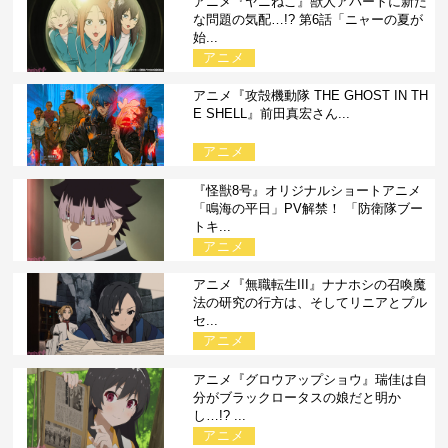
アニメ『ヤニねこ』獣人アパートに新た
な問題の気配…!? 第6話「ニャーの夏が
始...
アニメ
アニメ『攻殻機動隊 THE GHOST IN TH
E SHELL』前田真宏さん...
アニメ
『怪獣8号』オリジナルショートアニメ
「鳴海の平日」PV解禁！ 「防衛隊ブー
トキ...
アニメ
アニメ『無職転生III』ナナホシの召喚魔
法の研究の行方は、そしてリニアとプル
セ...
アニメ
アニメ『グロウアップショウ』瑞佳は自
分がブラックロータスの娘だと明か
し…!? ...
アニメ