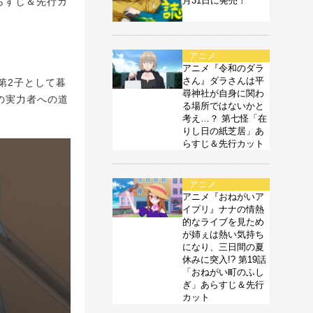
月31日に発売！
らすじ＆先行カ
アニメ
アニメ『令和のダラ
さん』ダラさんは平
第2子として暮
尋神社が自身に関わ
の実力者への道
る場所ではないかと
考え…？ 第七怪「在
りし日の紙芝居」あ
らすじ＆先行カット
アニメ
アニメ『おねがいア
イプリ』ナナの情熱
的なライブを見ため
が姉ぇは熱い気持ち
になり、三日間の夏
休みに突入!? 第19話
「おねがい町のふし
ぎ」あらすじ＆先行
カット