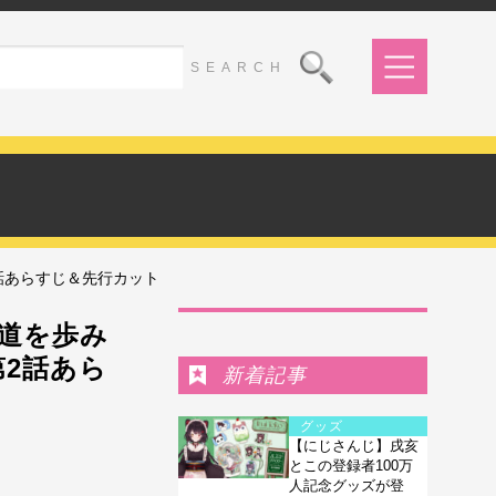
話あらすじ＆先行カット
Ranking
道を歩み
2話あら
新着記事
グッズ
【にじさんじ】戌亥
とこの登録者100万
人記念グッズが登