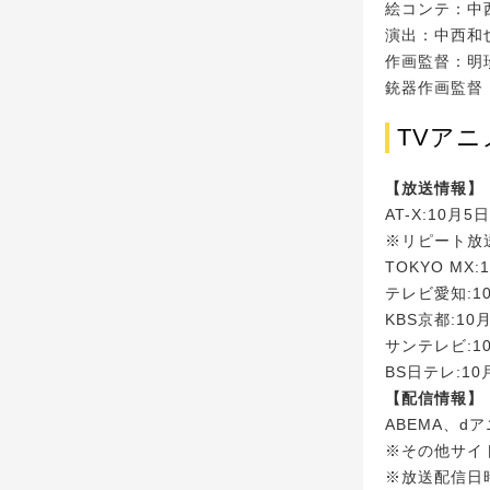
絵コンテ：中
演出：中西和
作画監督：明
銃器作画監督
TVア
【放送情報】
AT-X:10月
※リピート放送
TOKYO MX
テレビ愛知:1
KBS京都:10
サンテレビ:1
BS日テレ:10
【配信情報】
ABEMA、d
※その他サイ
※放送配信日