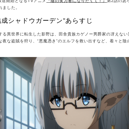
放送開始となるTVアニメ
『陰の実力者になりたくて！』
第2話のあ
れました。
“結成シャドウガーデン”あらすじ
る異世界に転生した影野は、田舎貴族カゲノー男爵家の冴えない
な夜な盗賊を狩り、“悪魔憑き”のエルフを救い出すなど、着々と陰
。