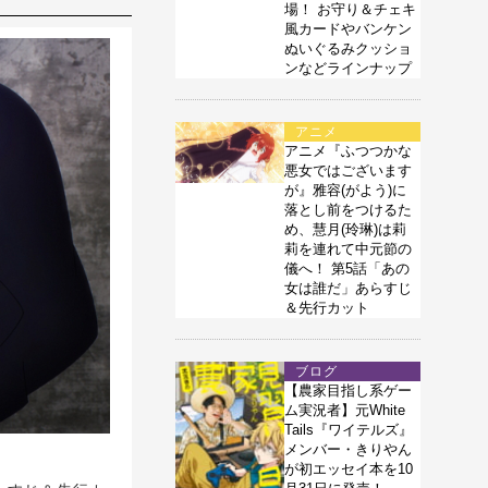
場！ お守り＆チェキ
風カードやバンケン
ぬいぐるみクッショ
ンなどラインナップ
アニメ
アニメ『ふつつかな
悪女ではございます
が』雅容(がよう)に
落とし前をつけるた
め、慧月(玲琳)は莉
莉を連れて中元節の
儀へ！ 第5話「あの
女は誰だ」あらすじ
＆先行カット
ブログ
【農家目指し系ゲー
ム実況者】元White
Tails『ワイテルズ』
メンバー・きりやん
が初エッセイ本を10