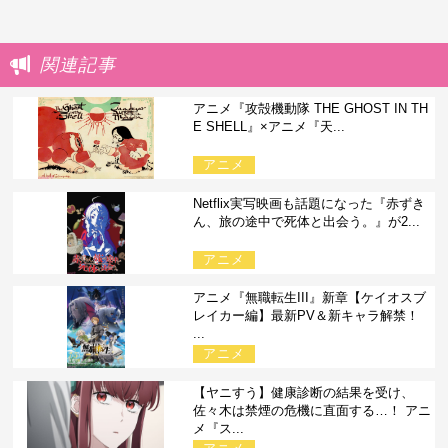
関連記事
アニメ『攻殻機動隊 THE GHOST IN TH
E SHELL』×アニメ『天...
アニメ
Netflix実写映画も話題になった『赤ずき
ん、旅の途中で死体と出会う。』が2...
アニメ
アニメ『無職転生III』新章【ケイオスブ
レイカー編】最新PV＆新キャラ解禁！
...
アニメ
【ヤニすう】健康診断の結果を受け、
佐々木は禁煙の危機に直面する…！ アニ
メ『ス...