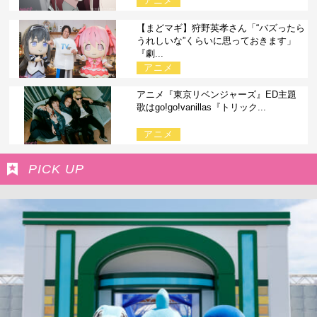
アニメ
【まどマギ】狩野英孝さん「“バズったら
うれしいな”くらいに思っておきます」
『劇...
アニメ
アニメ『東京リベンジャーズ』ED主題
歌はgo!go!vanillas『トリック...
アニメ
PICK UP