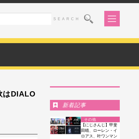
Ranking
DIALO
新着記事
その他
【にじさんじ】甲斐
田晴、ローレン・イ
ロアス、叶ワンマン