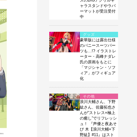
ズのBIGアクリルキ
ャラスタンドやラバ
ーマットが受注受付
中
グッズ
豪華版には露出仕様
のバニースーツパー
ツも…!? イラストレ
ーター・高峰ナダレ
氏の原画をもとに
「マジシャン・ソフ
ィア」がフィギュア
化
その他
浪川大輔さん、下野
紘さん、佐藤拓也さ
んが“ストレス×極上
の癒し”でリフレッシ
ュ！ 『声優と夜あそ
び 木【浪川大輔×下
野紘】#11』はスト