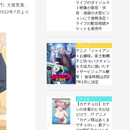
ライブのダイジェス
門》大賞受賞、
ト映像が新宿・渋
022年7月より
谷・池袋の大型ビジ
ョンにて放映決定！
。
ライブの配信視聴チ
ケットも発売中
アニメ
アニメ『ジャイアン
トお嬢様』富士動機
子とDr.セバスチャン
を大迫力に描いたテ
ィザービジュアル解
禁！ 放送時期は202
7年1月に決定
グッズ
【カナチョロ】カナ
ンの水着のヒモがほ
どけて…!? アニメ
『カナン様はあくま
でチョロい』新グッ