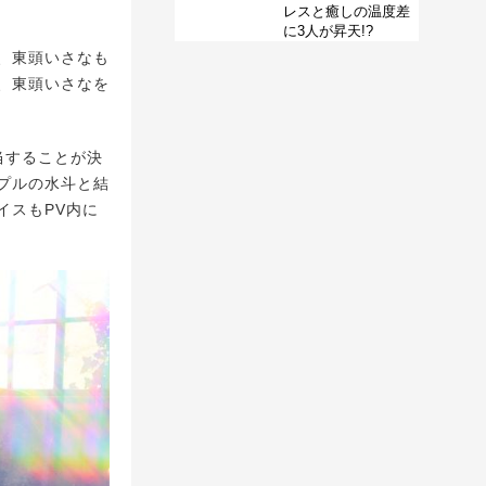
レスと癒しの温度差
に3人が昇天!?
、東頭いさなも
、東頭いさなを
当することが決
プルの水斗と結
イスもPV内に