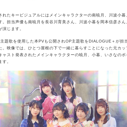
れたキービジュアルにはメインキャラクターの南暁月、川波小暮
す。担当声優も南暁月を長谷川育美さん、川波小暮を岡本信彦さん
が演じます。
主題歌を使用した本PVも公開されOP主題歌をDIALOGUE＋が担
た。映像では、ひとつ屋根の下で一緒に暮らすことになった元カッ
キャスト発表されたメインキャラクターの暁月、小暮、いさなのボ
ます。