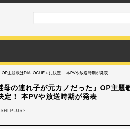
P主題歌はDIALOGUE＋に決定！ 本PVや放送時期が発表
継母の連れ子が元カノだった』OP主題歌は
決定！ 本PVや放送時期が発表
ASH! PLUS>