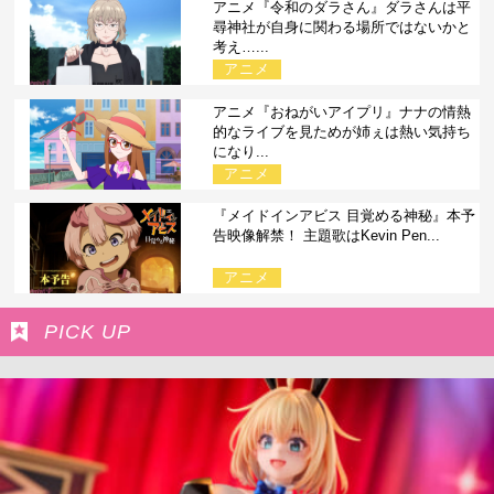
アニメ『令和のダラさん』ダラさんは平
尋神社が自身に関わる場所ではないかと
考え…...
アニメ
アニメ『おねがいアイプリ』ナナの情熱
的なライブを見ためが姉ぇは熱い気持ち
になり...
アニメ
『メイドインアビス 目覚める神秘』本予
告映像解禁！ 主題歌はKevin Pen...
アニメ
PICK UP