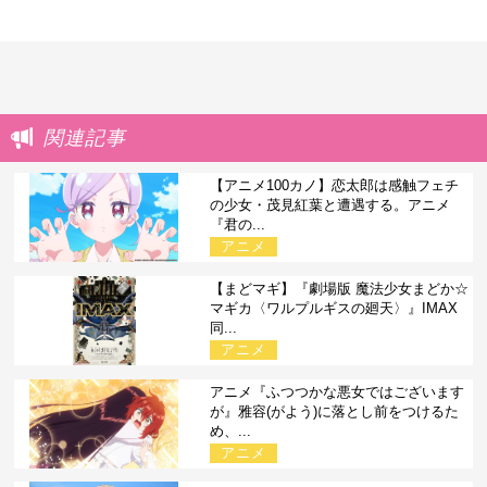
関連記事
【アニメ100カノ】恋太郎は感触フェチ
の少女・茂見紅葉と遭遇する。アニメ
『君の...
アニメ
【まどマギ】『劇場版 魔法少女まどか☆
マギカ〈ワルプルギスの廻天〉』IMAX
同...
アニメ
アニメ『ふつつかな悪女ではございます
が』雅容(がよう)に落とし前をつけるた
め、...
アニメ