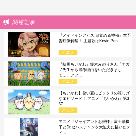
関連記事
『メイドインアビス 目覚める神秘』本予
告映像解禁！ 主題歌はKevin Pen...
アニメ
『映画ちいかわ』鈴木みのりさん「ナガ
ノ先生から選考理由をいただきまし
て…」アフ...
アニメ
【ちいかわ】暑い夏にピッタリの涼しげ
なエピソード！ アニメ『ちいかわ』第3
67...
アニメ
アニメ『ジャイアントお嬢様』富士動機
子とDr.セバスチャンを大迫力に描いたテ
ィ...