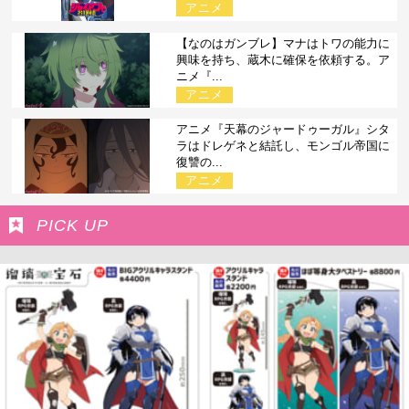
アニメ
【なのはガンブレ】マナはトワの能力に
興味を持ち、蔵木に確保を依頼する。ア
ニメ『...
アニメ
アニメ『天幕のジャードゥーガル』シタ
ラはドレゲネと結託し、モンゴル帝国に
復讐の...
アニメ
PICK UP