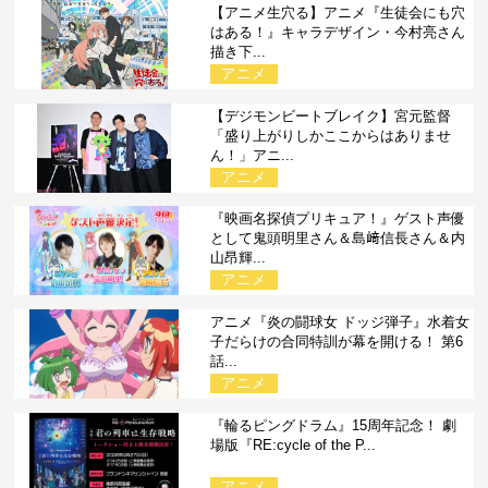
【アニメ生穴る】アニメ『生徒会にも穴
はある！』キャラデザイン・今村亮さん
描き下...
アニメ
【デジモンビートブレイク】宮元監督
「盛り上がりしかここからはありませ
ん！」アニ...
アニメ
『映画名探偵プリキュア！』ゲスト声優
として鬼頭明里さん＆島﨑信長さん＆内
山昂輝...
アニメ
アニメ『炎の闘球女 ドッジ弾子』水着女
子だらけの合同特訓が幕を開ける！ 第6
話...
アニメ
『輪るピングドラム』15周年記念！ 劇
場版『RE:cycle of the P...
アニメ