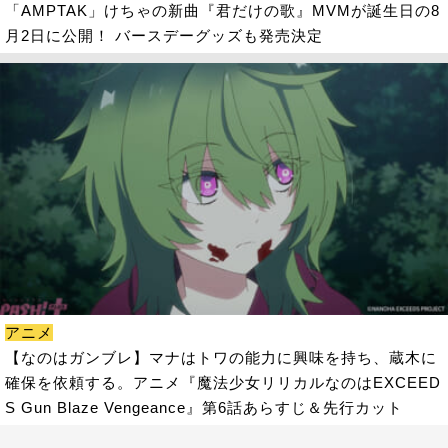
「AMPTAK」けちゃの新曲『君だけの歌』MVMが誕生日の8
月2日に公開！ バースデーグッズも発売決定
アニメ
【なのはガンブレ】マナはトワの能力に興味を持ち、蔵木に
確保を依頼する。アニメ『魔法少女リリカルなのはEXCEED
S Gun Blaze Vengeance』第6話あらすじ＆先行カット