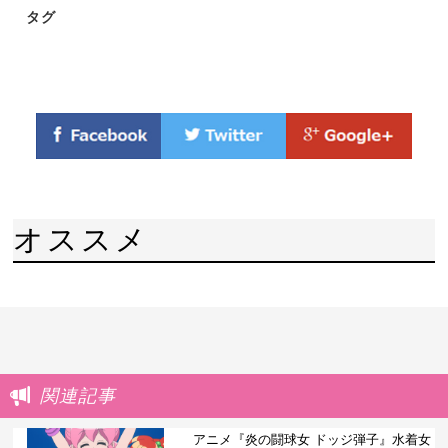
タグ
オススメ
関連記事
アニメ『炎の闘球女 ドッジ弾子』水着女