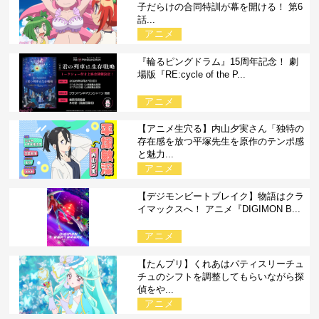
子だらけの合同特訓が幕を開ける！ 第6
話...
アニメ
『輪るピングドラム』15周年記念！ 劇
場版『RE:cycle of the P...
アニメ
【アニメ生穴る】内山夕実さん「独特の
存在感を放つ平塚先生を原作のテンポ感
と魅力...
アニメ
【デジモンビートブレイク】物語はクラ
イマックスへ！ アニメ『DIGIMON B...
アニメ
【たんプリ】くれあはパティスリーチュ
チュのシフトを調整してもらいながら探
偵をや...
アニメ