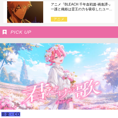
アニメ『BLEACH 千年血戦篇-禍進譚-』
一護と織姫は霊王の力を吸収したユー...
アニメ
PICK UP
音楽・CD